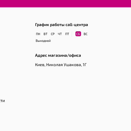
График работы call-центра
ПН
ВТ
СР
ЧТ
ПТ
СБ
ВС
Выходной
Адрес магазина/офиса
Киев, Николая Ушакова, 1Г
сти