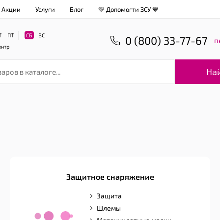
Акции
Услуги
Блог
💛 Допомогти ЗСУ 💙
Т
ПТ
СБ
ВС
0 (800) 33-77-67
п
ентр
На
Защитное снаряжение
Защита
Шлемы