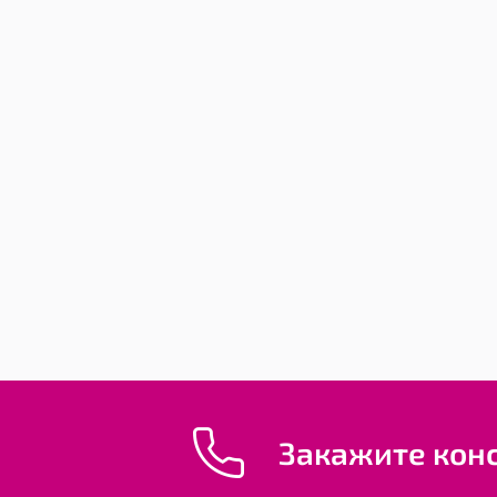
Уход за одеждой и
снаряжением
Рюкзаки
Закажите кон