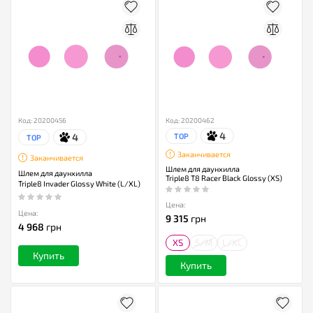
Код: 20200456
Код: 20200462
4
4
TOP
TOP
Заканчивается
Заканчивается
Шлем для даунхилла
Шлем для даунхилла
Triple8 T8 Racer Black Glossy (XS)
Triple8 Invader Glossy White (L/XL)
Цена:
Цена:
9 315
грн
4 968
грн
XS
S/M
L/XL
Купить
Купить