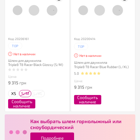
Код: 20206161
Код: 20200414
TOP
TOP
Нет в наличии
Нет в наличии
Шлем для даунхилла
Шлем для даунхилла
Triple8 T8 Racer Black Glossy (S/M)
Triple8 T8 Racer Blue Rubber (L/XL)
5.0
Цена:
Цена:
9 315
грн
9 315
грн
XS
S/M
L/XL
Сообщить
Сообщить
наличие
наличие
Как выбрать шлем горнолыжный или
сноубордический
Подробнее