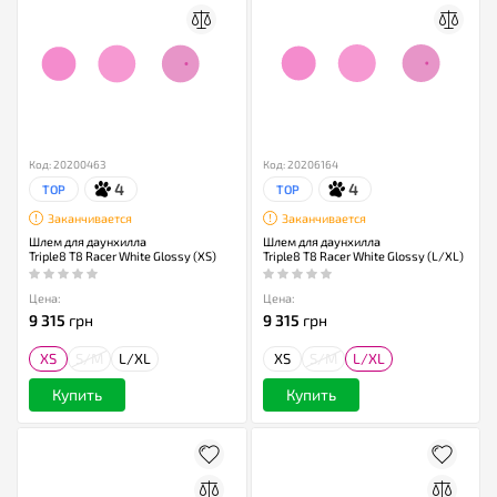
Код: 20200463
Код: 20206164
4
4
TOP
TOP
Заканчивается
Заканчивается
Шлем для даунхилла
Шлем для даунхилла
Triple8 T8 Racer White Glossy (XS)
Triple8 T8 Racer White Glossy (L/XL)
Цена:
Цена:
9 315
грн
9 315
грн
XS
S/M
L/XL
XS
S/M
L/XL
Купить
Купить