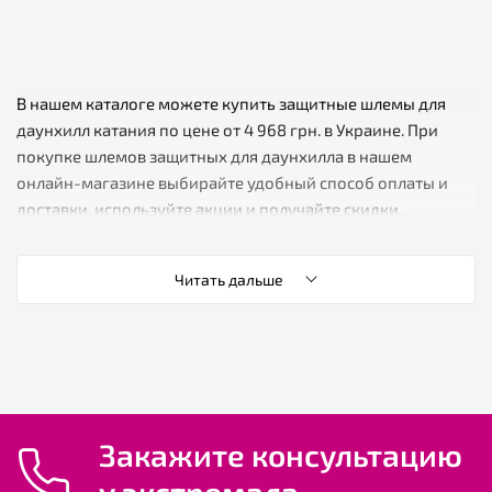
В нашем каталоге можете купить защитные шлемы для
даунхилл катания по цене от 4 968 грн. в Украине. При
покупке шлемов защитных для даунхилла в нашем
онлайн-магазине выбирайте удобный способ оплаты и
доставки, используйте акции и получайте скидки.
Читать дальше
✔️ К-во товаров
✔️ Мин. цена
✔️ Средняя цена защитных шлемов для даунхилл катания
✔️ Макс. цена
Закажите консультацию