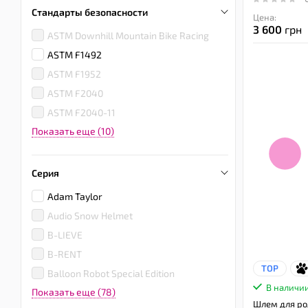
Стандарты безопасности
Цена:
3 600
грн
ASTM Downhill Mountain Bike Racing
ASTM F1492
ASTM F1952
ASTM F2040
ASTM F2040-11
Показать еще (10)
Серия
Adam Taylor
Audio Snow Helmet
B-LIEVE
B-RENT
TOP
Balloon Robot Special Edition
В наличи
Показать еще (78)
Шлем для ро