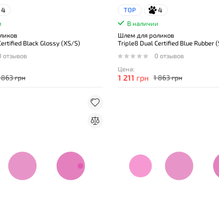
4
4
TOP
и
В наличии
ликов
Шлем для роликов
Certified Black Glossy (XS/S)
Triple8 Dual Certified Blue Rubber 
0 отзывов
0 отзывов
Цена:
1 211
грн
1 863 грн
1 863 грн