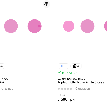
4
4
TOP
и
В наличии
ликов
Шлем для роликов
Pink
Triple8 Little Tricky White Glossy
0 отзывов
0 отзывов
Цена:
3 600
грн