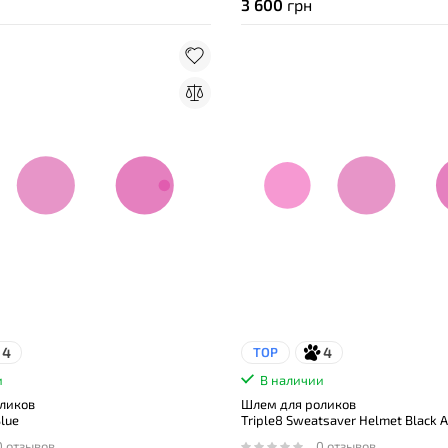
3 600
грн
4
4
TOP
и
В наличии
ликов
Шлем для роликов
Blue
Triple8 Sweatsaver Helmet Black Al
0 отзывов
0 отзывов