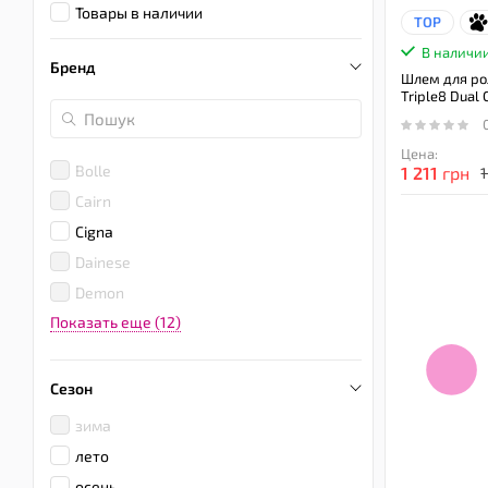
Товары в наличии
TOP
В наличи
Бренд
Шлем для ро
Triple8 Dual 
Цена:
Bolle
1 211
грн
Cairn
Cigna
Dainese
Demon
Показать еще (12)
Сезон
зима
лето
осень