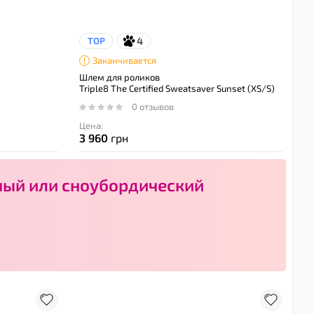
4
TOP
Заканчивается
Шлем для роликов
Triple8 The Certified Sweatsaver Sunset (XS/S)
0 отзывов
Цена:
3 960
грн
ый или сноубордический