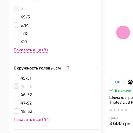
Jr
XS/S
S/M
L/XL
XXL
Показать еще (8)
?
Окружность головы, см
45-51
TOP
46-48
В наличи
46-52
Шлем для ро
Triple8 Lil 8 
47-52
48-52
Цена:
Показать еще (44)
3 600
грн