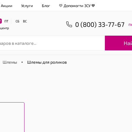
Акции
Услуги
Блог
💛 Допомогти ЗСУ 💙
Т
ПТ
СБ
ВС
0 (800) 33-77-67
п
-центр
На
Шлемы
Шлемы для роликов