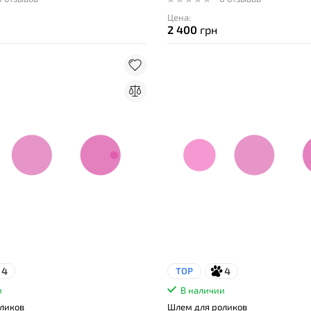
Цена:
2 400
грн
4
4
TOP
и
В наличии
ликов
Шлем для роликов