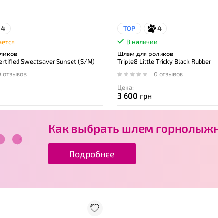
4
4
TOP
ается
В наличии
ликов
Шлем для роликов
ertified Sweatsaver Sunset (S/M)
Triple8 Little Tricky Black Rubber
0 отзывов
0 отзывов
Цена:
3 600
грн
Как выбрать шлем горнолыжн
Подробнее