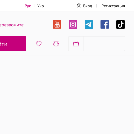
Рус
Укр
Вход
Регистрация
ерезвоните
йти