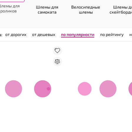
лемы для
Шлемы для
Велосипедные
Шлемы д
роликов
самоката
шлемы
скейтборд
от дорогих
от дешевых
по популярности
по рейтингу
н
а: