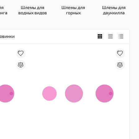
ля
Шлемы для
Шлемы для
Шлемы для
инга
водных видов
горных
даунхилла
спорта
велосипедов
овинки