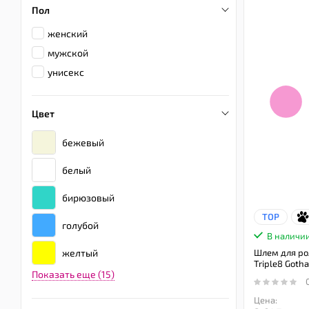
Пол
женский
мужской
унисекс
Цвет
бежевый
белый
бирюзовый
TOP
голубой
В наличи
желтый
Шлем для ро
Triple8 Goth
Показать еще (15)
Цена: