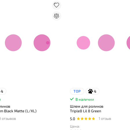
4
4
TOP
и
В наличии
ликов
Шлем для роликов
am Black Matte (L/XL)
Triple8 Lil 8 Green
0 отзывов
1 отзыв
5.0
Цена: