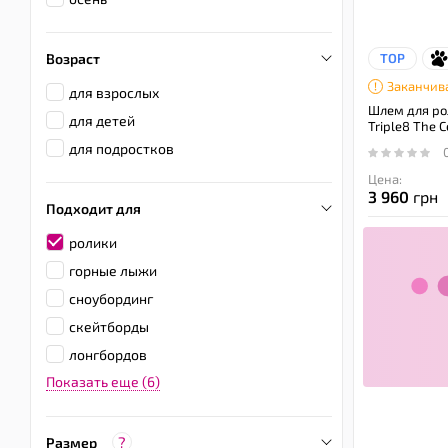
Возраст
TOP
Заканчив
для взрослых
Шлем для ро
для детей
Triple8 The C
для подростков
Цена:
3 960
грн
Подходит для
ролики
горные лыжи
сноубординг
скейтборды
лонгбордов
Показать еще (6)
?
Размер