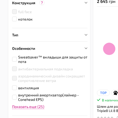
2 645
грн
?
Конструкция
full face
котелок
Тип
Особенности
Sweatsaver™ вкладыши для защиты от
пота
антибактериальная подкладка
аэродинамический дизайн сокращает
сопротивление ветра
вентиляция
TOP
внутренний амортизатор(лайнер -
Conehead EPS)
В наличи
Показать еще (25)
Шлем для ро
Triple8 Lil 8 