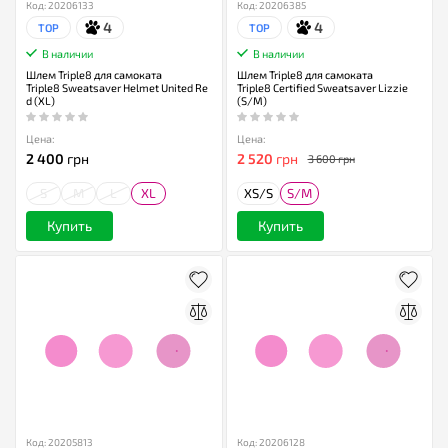
Код: 20206133
Код: 20206385
4
4
TOP
TOP
В наличии
В наличии
Шлем Triple8 для самоката
Шлем Triple8 для самоката
Triple8 Sweatsaver Helmet United Re
Triple8 Certified Sweatsaver Lizzie
d (XL)
(S/M)
Цена:
Цена:
2 400
грн
2 520
грн
3 600 грн
S
M
L
XL
XS/S
S/M
Купить
Купить
Код: 20205813
Код: 20206128