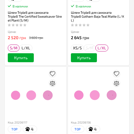
В наличии
В наличии
Шлем Triple8 для самоката
Шлем Triple8 для самоката
Triple8 The Certified Sweatsaver Stre
Triple8 Gotham Baja Teal Matte (L/X
et Plant (S/M)
L)
Цена:
Цена:
2 520
грн
2 645
грн
3 600 грн
S/M
L/XL
XS/S
S/M
L/XL
Купить
Купить
Код: 20206117
Код: 20206156
4
4
TOP
TOP