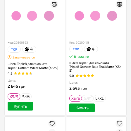
Код: 20200393
Код: 20200451
4
4
TOP
TOP
В наличии
Заканчивается
Шлем Triple8 для самоката
Шлем Triple8 для самоката
Triple8 Gotham Baja Teal Matte (XS/
Triple8 Gotham White Matte (XS/S)
S)
4.5
5.0
Цена:
Цена:
2 645
грн
2 645
грн
XS/S
S/M
XS/S
S/M
L/XL
Купить
Купить