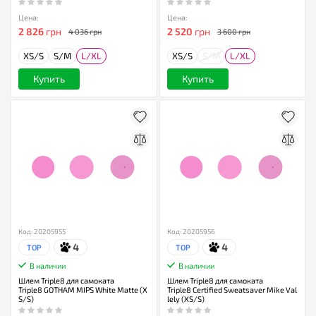
Цена:
Цена:
2 826
грн
2 520
грн
4 036 грн
3 600 грн
XS/S
S/M
L/XL
XS/S
S/M
L/XL
Купить
Купить
Код: 20205955
Код: 20205956
4
4
TOP
TOP
В наличии
В наличии
Шлем Triple8 для самоката
Шлем Triple8 для самоката
Triple8 GOTHAM MIPS White Matte (X
Triple8 Certified Sweatsaver Mike Val
S/S)
lely (XS/S)