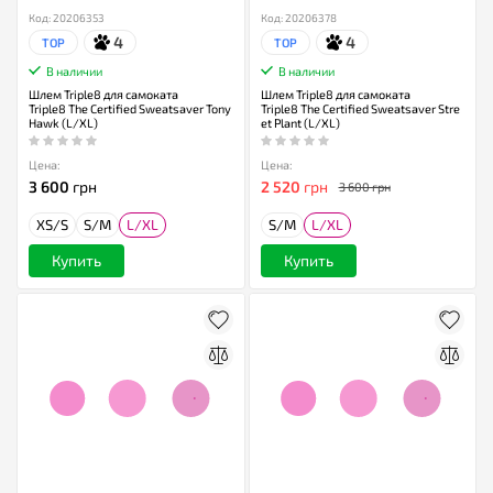
Код: 20206353
Код: 20206378
4
4
TOP
TOP
В наличии
В наличии
Шлем Triple8 для самоката
Шлем Triple8 для самоката
Triple8 The Certified Sweatsaver Tony
Triple8 The Certified Sweatsaver Stre
Hawk (L/XL)
et Plant (L/XL)
Цена:
Цена:
3 600
грн
2 520
грн
3 600 грн
XS/S
S/M
L/XL
S/M
L/XL
Купить
Купить