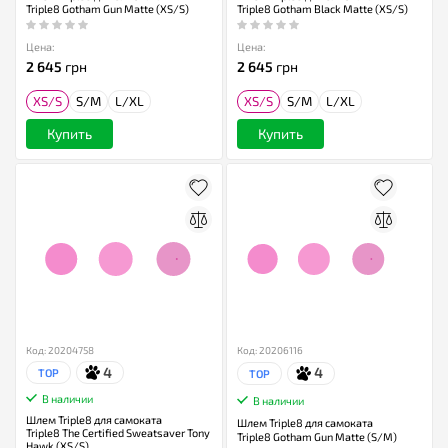
Triple8 Gotham Gun Matte (XS/S)
Triple8 Gotham Black Matte (XS/S)
Цена:
Цена:
2 645
грн
2 645
грн
XS/S
S/M
L/XL
XS/S
S/M
L/XL
Купить
Купить
Код: 20204758
Код: 20206116
4
4
TOP
TOP
В наличии
В наличии
Шлем Triple8 для самоката
Шлем Triple8 для самоката
Triple8 The Certified Sweatsaver Tony
Triple8 Gotham Gun Matte (S/M)
Hawk (XS/S)