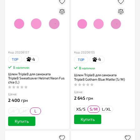
Код: 20206137
Код: 20206155
4
4
TOP
TOP
В наличии
В наличии
Шлем Triple8 для самоката
Шлем Triple8 для самоката
Triple8 Sweatsaver Helmet Neon Fus
Triple8 Gotham Blue Matte (S/M)
chia (L)
Цена:
Цена:
2 645
грн
2 400
грн
XS/S
S/M
L/XL
S
M
L
Купить
Купить