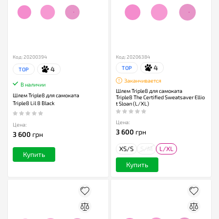
Код: 20200394
Код: 20206384
4
TOP
4
TOP
Заканчивается
В наличии
Шлем Triple8 для самоката
Шлем Triple8 для самоката
Triple8 The Certified Sweatsaver Ellio
Triple8 Lil 8 Black
t Sloan (L/XL)
Цена:
Цена:
3 600
грн
3 600
грн
XS/S
S/M
L/XL
Купить
Купить