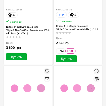
Код: 20205488
Код: 20206135
4
4
TOP
В наличии
В наличии
Шлем Triple8 для самоката
Шлем Triple8 для самоката
Triple8 Gotham Cream Matte (L/XL)
Triple8 The Certified Sweatsaver Whit
e Rubber (XL/XXL)
Цена:
2 645
грн
Цена:
3 600
грн
S/M
L/XL
Купить
Купить