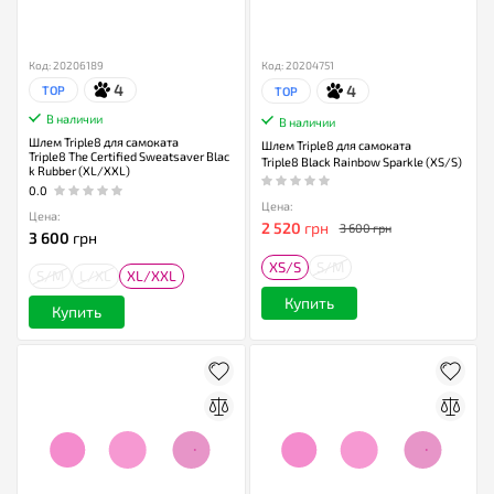
Код: 20206189
Код: 20204751
4
4
TOP
TOP
В наличии
В наличии
Шлем Triple8 для самоката
Шлем Triple8 для самоката
Triple8 The Certified Sweatsaver Blac
Triple8 Black Rainbow Sparkle (XS/S)
k Rubber (XL/XXL)
0.0
Цена:
Цена:
2 520
грн
3 600 грн
3 600
грн
XS/S
S/M
S/M
L/XL
XL/XXL
Купить
Купить