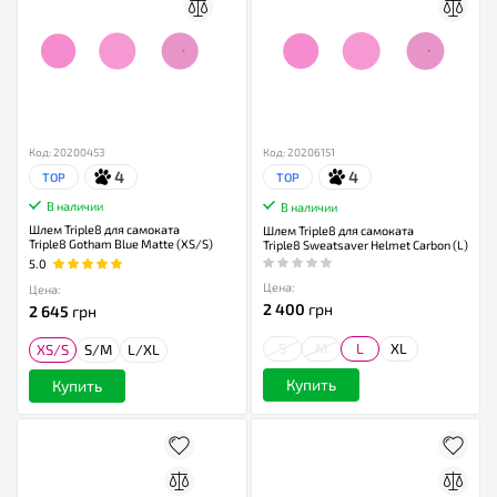
Код: 20200453
Код: 20206151
4
4
TOP
TOP
В наличии
В наличии
Шлем Triple8 для самоката
Шлем Triple8 для самоката
Triple8 Gotham Blue Matte (XS/S)
Triple8 Sweatsaver Helmet Carbon (L)
5.0
Цена:
Цена:
2 400
грн
2 645
грн
S
M
L
XL
XS/S
S/M
L/XL
Купить
Купить