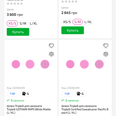
Цена:
Цена:
2 645
грн
3 600
грн
XS/S
S/M
L/XL
XS/S
S/M
L/XL
Купить
Купить
Код: 20206389
Код: 20206399
4
4
TOP
TOP
В наличии
В наличии
Шлем Triple8 для самоката
Шлем Triple8 для самоката
Triple8 GOTHAM MIPS White Matte
Triple8 Certified Sweatsaver Pacific B
(L/XL)
each (L/XL)