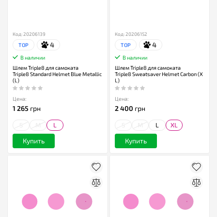
Код: 20206139
Код: 20206152
4
4
TOP
TOP
В наличии
В наличии
Шлем Triple8 для самоката
Шлем Triple8 для самоката
Triple8 Standard Helmet Blue Metallic
Triple8 Sweatsaver Helmet Carbon (X
(L)
L)
Цена:
Цена:
1 265
грн
2 400
грн
S
M
L
S
M
L
XL
Купить
Купить