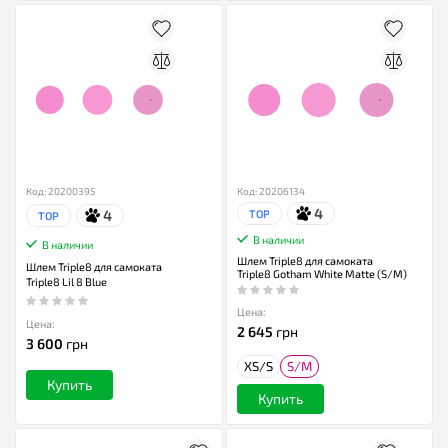
Код: 20200395
Код: 20206134
4
4
TOP
TOP
В наличии
В наличии
Шлем Triple8 для самоката
Шлем Triple8 для самоката
Triple8 Gotham White Matte (S/M)
Triple8 Lil 8 Blue
Цена:
Цена:
2 645
грн
3 600
грн
XS/S
S/M
Купить
Купить