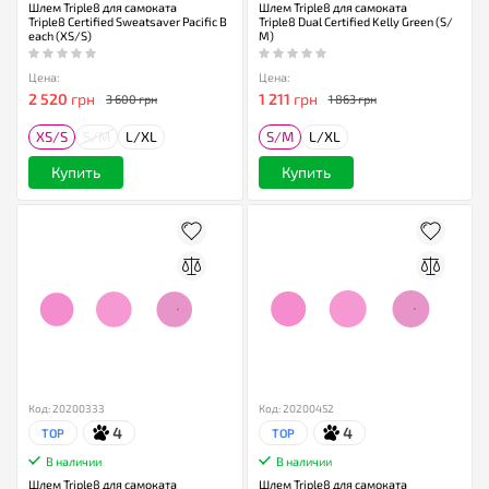
Шлем Triple8 для самоката
Шлем Triple8 для самоката
Triple8 Certified Sweatsaver Pacific B
Triple8 Dual Certified Kelly Green (S/
each (XS/S)
M)
Цена:
Цена:
2 520
грн
1 211
грн
3 600 грн
1 863 грн
XS/S
S/M
L/XL
S/M
L/XL
Купить
Купить
Код: 20200333
Код: 20200452
4
4
TOP
TOP
В наличии
В наличии
Шлем Triple8 для самоката
Шлем Triple8 для самоката