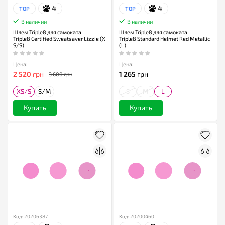
4
4
TOP
TOP
В наличии
В наличии
Шлем Triple8 для самоката
Шлем Triple8 для самоката
Triple8 Certified Sweatsaver Lizzie (X
Triple8 Standard Helmet Red Metallic
S/S)
(L)
Цена:
Цена:
2 520
грн
1 265
грн
3 600 грн
XS/S
S/M
S
M
L
Купить
Купить
Код: 20206387
Код: 20200460