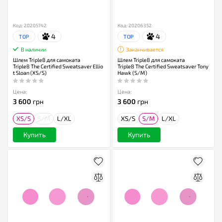
Код: 20205742
Код: 20206352
4
4
TOP
TOP
В наличии
Заканчивается
Шлем Triple8 для самоката
Шлем Triple8 для самоката
Triple8 The Certified Sweatsaver Ellio
Triple8 The Certified Sweatsaver Tony
t Sloan (XS/S)
Hawk (S/M)
Цена:
Цена:
3 600
грн
3 600
грн
XS/S
S/M
L/XL
XS/S
S/M
L/XL
Купить
Купить