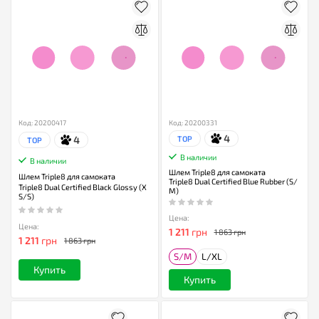
Код: 20200417
Код: 20200331
4
4
TOP
TOP
В наличии
В наличии
Шлем Triple8 для самоката
Шлем Triple8 для самоката
Triple8 Dual Certified Blue Rubber (S/
Triple8 Dual Certified Black Glossy (X
M)
S/S)
Цена:
Цена:
1 211
грн
1 863 грн
1 211
грн
1 863 грн
S/M
L/XL
Купить
Купить