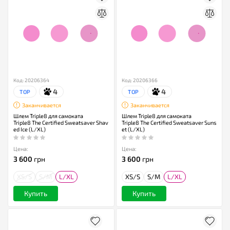
Код: 20206364
Код: 20206366
4
4
TOP
TOP
Заканчивается
Заканчивается
Шлем Triple8 для самоката
Шлем Triple8 для самоката
Triple8 The Certified Sweatsaver Shav
Triple8 The Certified Sweatsaver Suns
ed Ice (L/XL)
et (L/XL)
Цена:
Цена:
3 600
грн
3 600
грн
XS/S
S/M
L/XL
XS/S
S/M
L/XL
Купить
Купить