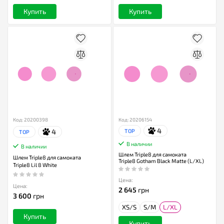
Купить
Купить
Код: 20200398
Код: 20206154
4
4
TOP
TOP
В наличии
В наличии
Шлем Triple8 для самоката
Шлем Triple8 для самоката
Triple8 Gotham Black Matte (L/XL)
Triple8 Lil 8 White
Цена:
Цена:
2 645
грн
3 600
грн
XS/S
S/M
L/XL
Купить
Купить