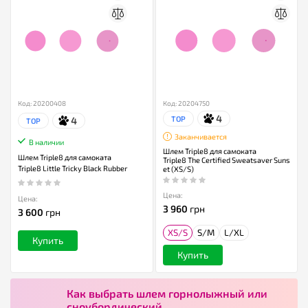
Код: 20200408
Код: 20204750
4
TOP
4
TOP
Заканчивается
В наличии
Шлем Triple8 для самоката
Шлем Triple8 для самоката
Triple8 The Certified Sweatsaver Suns
Triple8 Little Tricky Black Rubber
et (XS/S)
Цена:
Цена:
3 960
грн
3 600
грн
XS/S
S/M
L/XL
Купить
Купить
Как выбрать шлем горнолыжный или
сноубордический