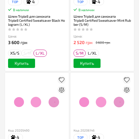
4
4
TOP
TOP
В наличии
В наличии
Шлем Triple8 для самоката
Шлем Triple8 для самоката
Triple8 Certified Sweatsaver Black Ho
Triple8 Certified Sweatsaver Mint Rub
logram (L/XL)
ber (S/M)
Цена:
Цена:
3 600
грн
2 520
грн
3 600 грн
XS/S
S/M
L/XL
S/M
L/XL
Купить
Купить
Код: 20205490
Код: 20206146
4
4
TOP