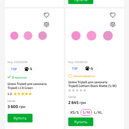
Код: 20200396
Код: 20206153
4
4
TOP
TOP
Заканчивается
В наличии
Шлем Triple8 для самоката
Шлем Triple8 для самоката
Triple8 Gotham Black Matte (S/M)
Triple8 Lil 8 Green
5.0
Цена:
Цена:
2 645
грн
3 600
грн
XS/S
S/M
L/XL
Купить
Купить