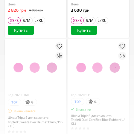
Цена:
Цена:
2 826
грн
3 600
грн
4 036 грн
XS/S
S/M
L/XL
XS/S
S/M
L/XL
Купить
Купить
Код: 20200360
Код: 20206115
4
4
TOP
TOP
В наличии
Заканчивается
Шлем Triple8 для самоката
Шлем Triple8 для самоката
Triple8 Dual Certified Blue Rubber (L/
Triple8 Sweatsaver Helmet Black/Pin
XL)
k (L)