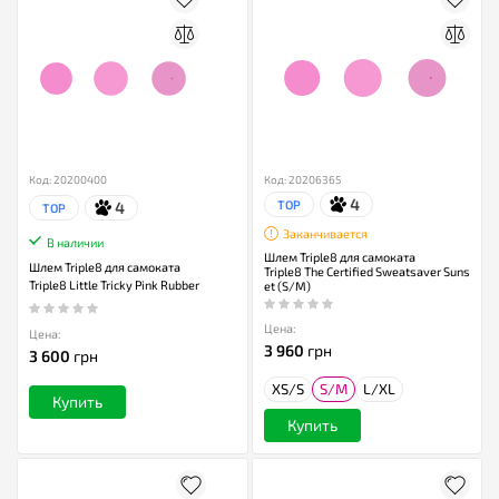
Код: 20200400
Код: 20206365
4
TOP
4
TOP
Заканчивается
В наличии
Шлем Triple8 для самоката
Шлем Triple8 для самоката
Triple8 The Certified Sweatsaver Suns
Triple8 Little Tricky Pink Rubber
et (S/M)
Цена:
Цена:
3 960
грн
3 600
грн
XS/S
S/M
L/XL
Купить
Купить