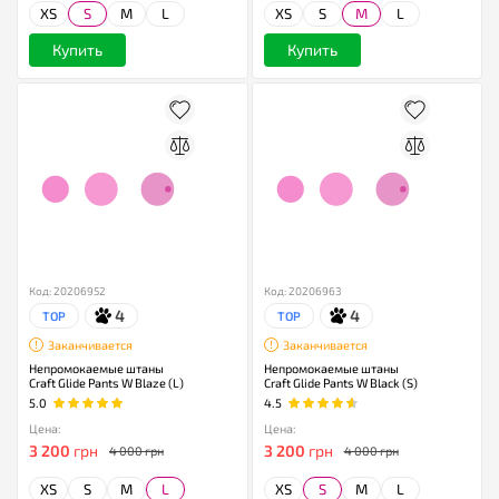
XS
S
M
L
XS
S
M
L
Купить
Купить
Код: 20206952
Код: 20206963
4
4
TOP
TOP
Заканчивается
Заканчивается
Непромокаемые штаны
Непромокаемые штаны
Craft Glide Pants W Blaze (L)
Craft Glide Pants W Black (S)
5.0
4.5
Цена:
Цена:
3 200
грн
3 200
грн
4 000 грн
4 000 грн
XS
S
M
L
XS
S
M
L