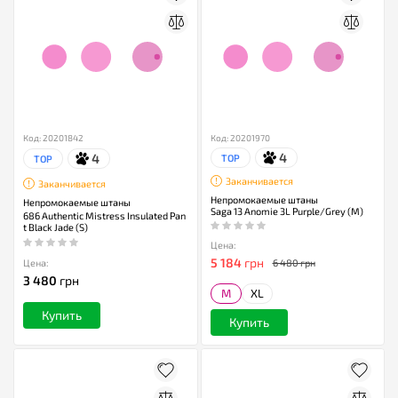
Код: 20201842
Код: 20201970
4
4
TOP
TOP
Заканчивается
Заканчивается
Непромокаемые штаны
Непромокаемые штаны
Saga 13 Anomie 3L Purple/Grey (M)
686 Authentic Mistress Insulated Pan
t Black Jade (S)
Цена:
5 184
грн
Цена:
6 480 грн
3 480
грн
M
XL
Купить
Купить