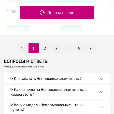
Цена:
Цена:
4 465
грн
5 123
грн
Показать еще
3
4
5
S
M
L
XL
Купить
Купить
1
2
3
...
9
»
ВОПРОСЫ И ОТВЕТЫ
Непромокаемые штаны
ᐈ Где заказать Непромокаемые штаны?
ᐈ Какие цены на Непромокаемые штаны в
Keeperstore?
ᐈ Какую модель Непромокаемые штаны
купить?