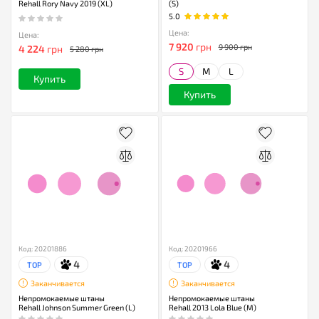
Rehall Rory Navy 2019 (XL)
(S)
5.0
Цена:
Цена:
7 920
грн
9 900 грн
4 224
грн
5 280 грн
S
M
L
Купить
Купить
Код: 20201886
Код: 20201966
4
4
TOP
TOP
Заканчивается
Заканчивается
Непромокаемые штаны
Непромокаемые штаны
Rehall Johnson Summer Green (L)
Rehall 2013 Lola Blue (M)