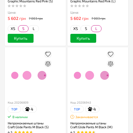
Graphic Mountains Red Pink (S)
Graphic Mountains Red Pink (L)
Цена:
Цена:
5 602
грн
5 602
грн
7 003 грн
7 003 грн
XS
S
L
XS
S
L
Купить
Купить
Код: 20206809
Код: 20206943
4
4
TOP
TOP
В наличии
Заканчивается
Непромокаемые штаны
Непромокаемые штаны
Craft Glide Pants M Black (S)
Craft Glide Pants M Black (M)
4.5
4.5