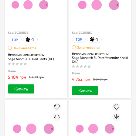
Код: 20201838
Код: 20201867
4
4
TOP
TOP
Заканчивается
Заканчивается
Непромокаемые штаны
Непромокаемые штаны
Saga Monarch 3L Pant Yosemite Khaki
Saga Anomie 3L Red Pants (XL)
(XL)
Цена:
Цена:
5 184
грн
6 480 грн
4 752
грн
5 940 грн
Купить
Купить