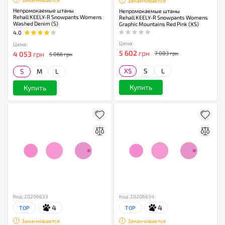
Заканчивается
Непромокаемые штаны
Непромокаемые штаны
Rehall KEELY-R Snowpants Womens
Rehall KEELY-R Snowpants Womens
Washed Denim (S)
Graphic Mountains Red Pink (XS)
4.0
Цена:
Цена:
5 602
грн
4 053
грн
7 003 грн
5 066 грн
XS
S
L
S
M
L
Купить
Купить
Код: 20206633
Код: 20206634
4
4
TOP
TOP
Заканчивается
Заканчивается