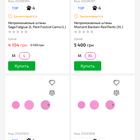
Код: 20206594
Код: 20206597
4
4
TOP
TOP
Заканчивается
Заканчивается
Непромокаемые штаны
Непромокаемые штаны
Saga Fatgiue 2L Pant Foxtrot Camo (L)
Moment Bantam Red Pants (XL)
Цена:
Цена:
4 104
грн
5 400
грн
5 130 грн
M
L
M
XL
Купить
Купить
Код: 20201953
Код: 20201858