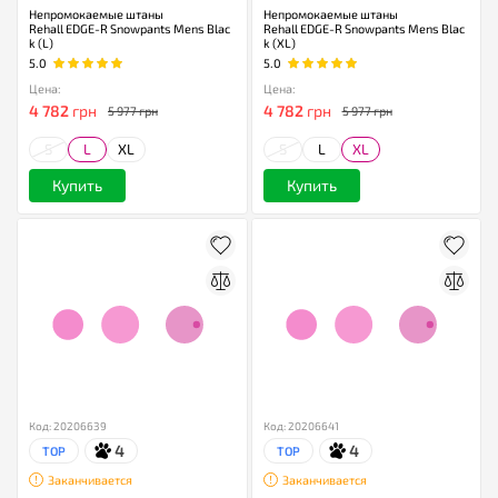
Непромокаемые штаны
Непромокаемые штаны
Rehall EDGE-R Snowpants Mens Blac
Rehall EDGE-R Snowpants Mens Blac
k (L)
k (XL)
5.0
5.0
Цена:
Цена:
4 782
грн
4 782
грн
5 977 грн
5 977 грн
S
L
XL
S
L
XL
Купить
Купить
Код: 20206639
Код: 20206641
4
4
TOP
TOP
Заканчивается
Заканчивается