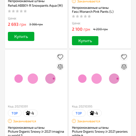
Непромокаемые штаны
Заканчивается
Rehall ABBEY-R Snowpants Aqua (M)
Непромокаемые штаны
Fasc Monarch Pink Pants (L)
Цена:
Цена:
2 693
грн
3 366 грн
2 100
грн
4 200 грн
Купить
Купить
Код: 20210391
Код: 20210395
4
4
TOP
TOP
Заканчивается
Заканчивается
Непромокаемые штаны
Непромокаемые штаны
Picture Organic Snowy Jr 2021 imagina
Picture Organic Snowy Jr 2021 peonies
ry world 3
white 4