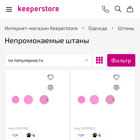
Интернет-магазин Keeperstore
Одежда
Штаны
Непромокаемые штаны
Фильтр
по популярности
Код: 20201967
Код: 20201925
4
4
TOP
TOP