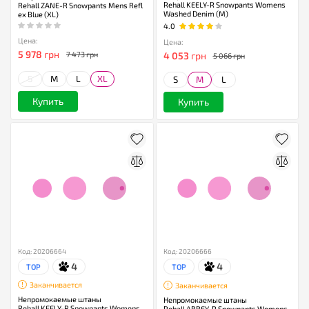
Rehall KEELY-R Snowpants Womens
Rehall ZANE-R Snowpants Mens Refl
Washed Denim (M)
ex Blue (XL)
4.0
Цена:
Цена:
5 978
грн
4 053
грн
7 473 грн
5 066 грн
S
M
L
XL
S
M
L
Купить
Купить
Код: 20206664
Код: 20206666
4
4
TOP
TOP
Заканчивается
Заканчивается
Непромокаемые штаны
Непромокаемые штаны
Rehall KEELY-R Snowpants Womens
Rehall ABBEY-R Snowpants Womens