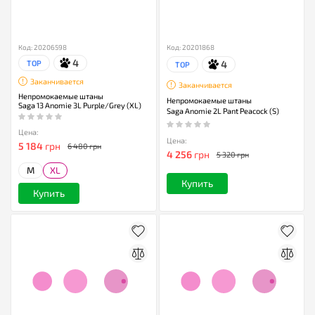
Код: 20206598
Код: 20201868
4
4
TOP
TOP
Заканчивается
Заканчивается
Непромокаемые штаны
Непромокаемые штаны
Saga 13 Anomie 3L Purple/Grey (XL)
Saga Anomie 2L Pant Peacock (S)
Цена:
Цена:
5 184
грн
6 480 грн
4 256
грн
5 320 грн
M
XL
Купить
Купить