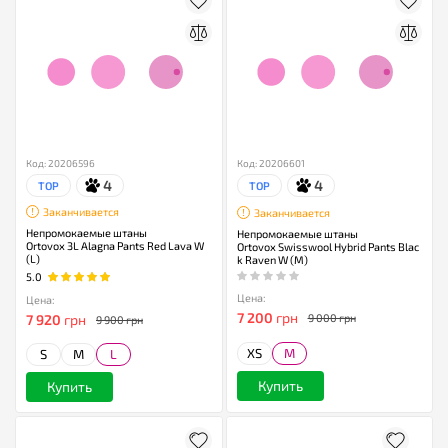
Код: 20206596
Код: 20206601
4
4
TOP
TOP
Заканчивается
Заканчивается
Непромокаемые штаны
Непромокаемые штаны
Ortovox 3L Alagna Pants Red Lava W
Ortovox Swisswool Hybrid Pants Blac
(L)
k Raven W (M)
5.0
Цена:
Цена:
7 200
грн
7 920
грн
9 000 грн
9 900 грн
XS
M
S
M
L
Купить
Купить