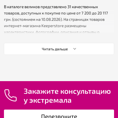
В каталоге великов представлено 31 качественных
товаров, доступных к покупке по цене от 7 200 до 20 117
грн. (состоянием на 10.08.2026). На страницах товаров
интернет-магазина Keeperstore размещены
характеристики, фотографии, описания и отзывы о
велосипеде.
Читать дальше
✔️ К-во товаров
✔️ Мин. цена
✔️ Средняя цена велосипедов
Закажите консультацию
✔️ Макс. цена
у экстремала
Перезвоните
Интернет-магазин Keeperstore.ua предлагает в большом