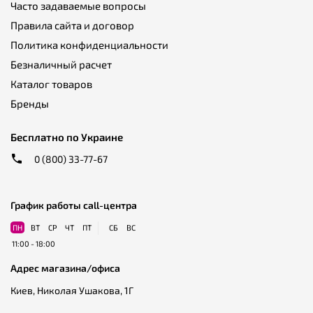
Категории товаров, которые выбирают
Часто задаваемые вопросы
пользователи
Правила сайта и договор
Политика конфиденциальности
Велосипеды BMX
,
Горные велосипеды
,
Женские
Безналичный расчет
велосипеды
,
Мужские велосипеды
,
Велосипеды со
Каталог товаров
стальной рамой
,
Велосипеды с алюминиевой рамой
,
Велосипеды с гидравлическими дисковыми тормозами
,
Бренды
Велосипеды с механическими дисковыми тормозами
,
Велосипеды с ободными тормозами
Бесплатно по Украине
0 (800) 33-77-67
График работы call-центра
ПН
ВТ
СР
ЧТ
ПТ
СБ
ВС
11:00 - 18:00
Адрес магазина/офиса
Киев, Николая Ушакова, 1Г