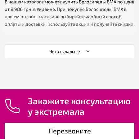
В нашем каталоге можете купить Велосипеды BMX по цене
от 8 988 грн. в Украине. При покупке Велосипеды BMX в
нашем онлайн-магазине выбирайте удобный способ
оплаты и доставки, используйте акции и получайте скидки.
✔️ К-во товаров
Читать дальше
✔️ Мин. цена
✔️ Средняя цена Велосипеды BMX
✔️ Макс. цена
Закажите консультацию
у экстремала
Категории товаров, которые выбирают
пользователи
Перезвоните
Горные велосипеды
,
Женские велосипеды
,
Мужские