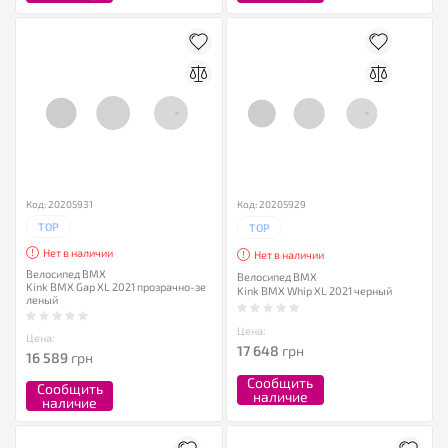
Код: 20205931
Код: 20205929
TOP
TOP
Нет в наличии
Нет в наличии
Велосипед BMX
Велосипед BMX
Kink BMX Gap XL 2021 прозрачно-зе
Kink BMX Whip XL 2021 черный
леный
Цена:
Цена:
17 648
грн
16 589
грн
Сообщить
Сообщить
наличие
наличие