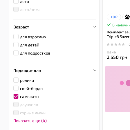
лето
лето/зима
TOP
В наличи
Возраст
Комплект за
для взрослых
Triple8 Saver
для детей
Цена:
для подростков
2 550
грн
Подходит для
ролики
скейтборды
самокаты
даунхилл
горные лыжи
Показать еще (4)