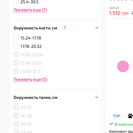
25.4-30.5
Цена:
Показать еще (1)
1 512
грн
?
Окружность кисти, см
15.24-17.78
17.78-20.32
19.05-22.86
19.56-20.32
20.32-21.6
Показать еще (5)
Окружность талии, см
22-27
26-30
TOP
29-33
В наличи
Комплект за
32-38