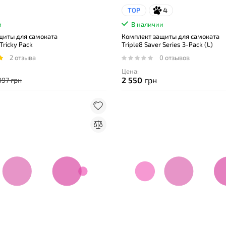
4
TOP
и
В наличии
щиты для самоката
Комплект защиты для самоката
 Tricky Pack
Triple8 Saver Series 3-Pack (L)
2 отзыва
0 отзывов
Цена:
2 550
грн
397 грн