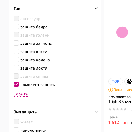
Тип
аксессуар
защита бедра
защита голени
защита запястья
защита кисти
защита колена
защита локтя
защита спины
TOP
комплект защиты
Заканчив
Скрыть
Комплект за
Triple8 Saver
Вид защиты
Цена:
жилет
1 512
грн
наколенники