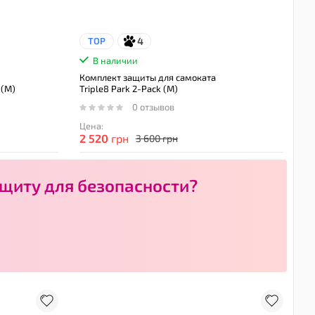
4
TOP
В наличии
Комплект защиты для самоката
 (M)
Triple8 Park 2-Pack (M)
0 отзывов
Цена:
2 520
грн
3 600 грн
щиту для безопасности?