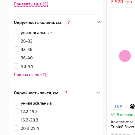
2 520
грн
Показать еще (9)
?
Окружность колена, см
универсальные
28-32
32-36
36-40
40-44
Показать еще (1)
?
Окружность локтя, см
универсальные
TOP
12.2-15.2
В наличи
15.2-20.3
Комплект за
Triple8 Saver
20.3-25.4