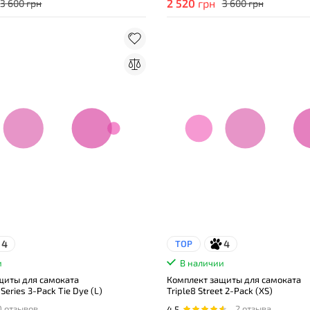
2 520
грн
3 600 грн
3 600 грн
4
4
TOP
и
В наличии
щиты для самоката
Комплект защиты для самоката
 Series 3-Pack Tie Dye (L)
Triple8 Street 2-Pack (XS)
0 отзывов
2 отзыва
4.5