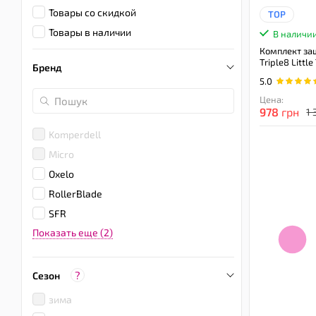
Товары со скидкой
TOP
Товары в наличии
В наличи
Комплект за
Triple8 Little
Бренд
5.0
Цена:
978
грн
1 
Komperdell
Micro
Oxelo
RollerBlade
SFR
Показать еще (2)
?
Сезон
зима