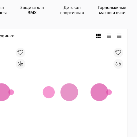
ля
Защита для
Детская
Горнолыжные
иста
BMX
спортивная
маски и очки
защита
овинки