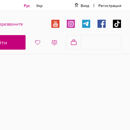
Рус
Укр
Вход
Регистрация
ерезвоните
йти