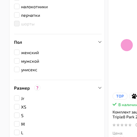
налокотники
перчатки
шорты
Пол
женский
мужской
унисекс
?
Размер
TOP
Jr
В наличи
XS
Комплект за
S
Triple8 Park 
M
L
Цена: