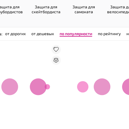
ащита для
Защита для
Защита для
Защита д
оубордистов
скейтбордиста
самоката
велосипед
от дорогих
от дешевых
по популярности
по рейтингу
н
а: