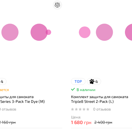
4
4
TOP
ается
В наличии
щиты для самоката
Комплект защиты для самоката
 Series 3-Pack Tie Dye (M)
Triple8 Street 2-Pack (L)
0 отзывов
0 отзывов
Цена:
1 680
грн
2 160 грн
2 400 грн