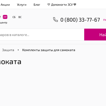
Акции
Услуги
Блог
💛 Допомогти ЗСУ 💙
Т
ПТ
СБ
ВС
0 (800) 33-77-67
п
-центр
На
Защита
Комплекты защиты для самоката
моката