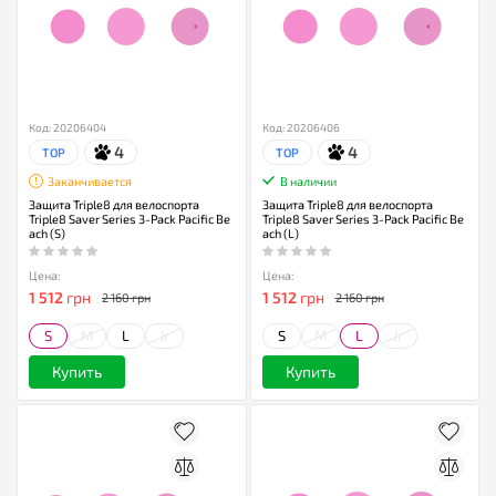
Код: 20206404
Код: 20206406
4
4
TOP
TOP
Заканчивается
В наличии
Защита Triple8 для велоспорта
Защита Triple8 для велоспорта
Triple8 Saver Series 3-Pack Pacific Be
Triple8 Saver Series 3-Pack Pacific Be
ach (S)
ach (L)
Цена:
Цена:
1 512
грн
1 512
грн
2 160 грн
2 160 грн
S
M
L
Jr
S
M
L
Jr
Купить
Купить