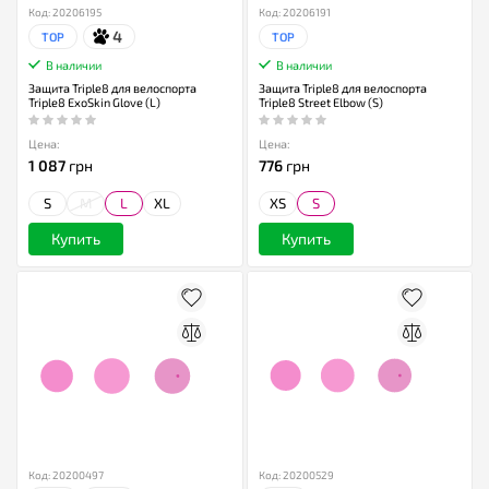
Код: 20206195
Код: 20206191
4
TOP
TOP
В наличии
В наличии
Защита Triple8 для велоспорта
Защита Triple8 для велоспорта
Triple8 ExoSkin Glove (L)
Triple8 Street Elbow (S)
Цена:
Цена:
1 087
грн
776
грн
S
M
L
XL
XS
S
Купить
Купить
Код: 20200497
Код: 20200529