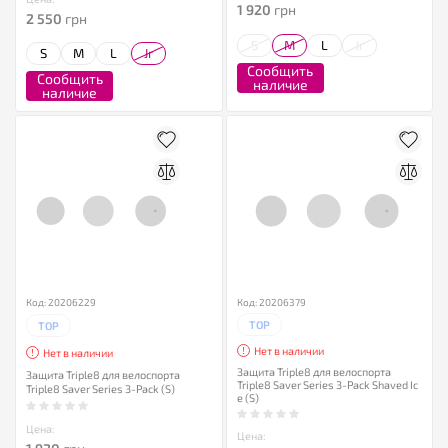
1 920
грн
2 550
грн
S
M
L
Jr
S
M
L
Jr
Сообщить
Сообщить
наличие
наличие
Код: 20206229
Код: 20206379
TOP
TOP
Нет в наличии
Нет в наличии
Защита Triple8 для велоспорта
Защита Triple8 для велоспорта
Triple8 Saver Series 3-Pack Shaved Ic
Triple8 Saver Series 3-Pack (S)
e (S)
Цена:
Цена: