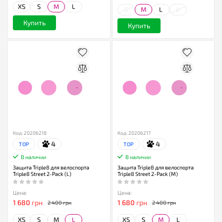
XS
S
M
L
S
M
L
Jr
Купить
Купить
Код: 20206218
Код: 20206217
4
4
TOP
TOP
В наличии
В наличии
Защита Triple8 для велоспорта
Защита Triple8 для велоспорта
Triple8 Street 2-Pack (L)
Triple8 Street 2-Pack (M)
Цена:
Цена:
1 680
грн
1 680
грн
2 400 грн
2 400 грн
XS
S
M
L
XS
S
M
L