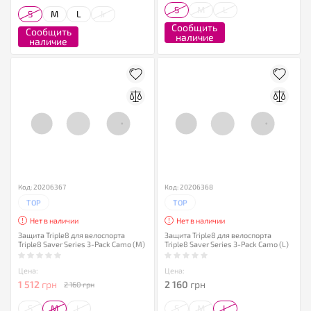
S
M
L
S
M
L
Jr
Сообщить
Сообщить
наличие
наличие
Код: 20206367
Код: 20206368
TOP
TOP
Нет в наличии
Нет в наличии
Защита Triple8 для велоспорта
Защита Triple8 для велоспорта
Triple8 Saver Series 3-Pack Camo (M)
Triple8 Saver Series 3-Pack Camo (L)
Цена:
Цена:
1 512
грн
2 160
грн
2 160 грн
S
M
L
S
M
L