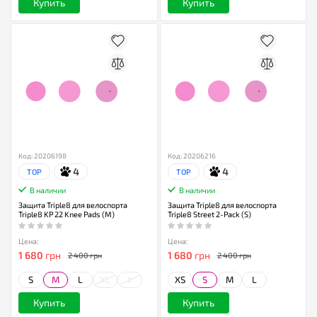
Купить
Купить
Код: 20206198
Код: 20206216
4
4
TOP
TOP
В наличии
В наличии
Защита Triple8 для велоспорта
Защита Triple8 для велоспорта
Triple8 KP 22 Knee Pads (M)
Triple8 Street 2-Pack (S)
Цена:
Цена:
1 680
грн
1 680
грн
2 400 грн
2 400 грн
S
M
L
XL
Jr
XS
S
M
L
Купить
Купить