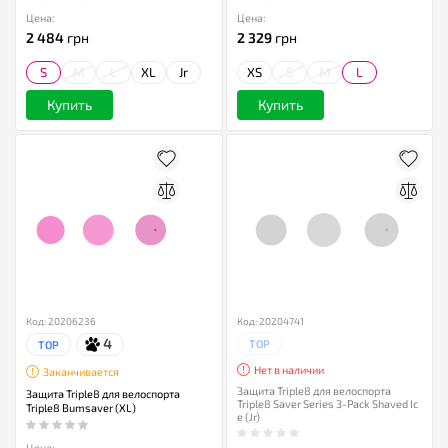
Цена:
Цена:
2 484
грн
2 329
грн
S
M
L
XL
Jr
XS
S
M
L
Купить
Купить
Код: 20206236
Код: 20204741
4
TOP
TOP
Нет в наличии
Заканчивается
Защита Triple8 для велоспорта
Защита Triple8 для велоспорта
Triple8 Saver Series 3-Pack Shaved Ic
Triple8 Bumsaver (XL)
e (Jr)
Цена: