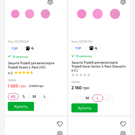
Код: 20200528
Код: 20206382
4
4
TOP
TOP
В наличии
В наличии
Защита Triple8 для велоспорта
Защита Triple8 для велоспорта
Triple8 Saver Series 3-Pack Shaved Ic
Triple8 Street 2-Pack (XS)
e (L)
4.5
Цена:
Цена:
1 680
грн
2 400 грн
2 160
грн
XS
S
M
L
S
M
L
Jr
Купить
Купить