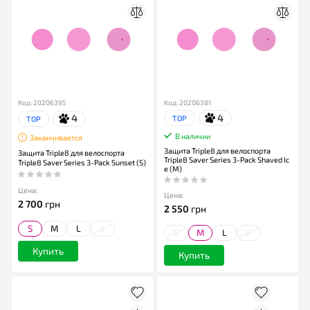
Код: 20206395
Код: 20206381
4
4
TOP
TOP
В наличии
Заканчивается
Защита Triple8 для велоспорта
Защита Triple8 для велоспорта
Triple8 Saver Series 3-Pack Shaved Ic
Triple8 Saver Series 3-Pack Sunset (S)
e (M)
Цена:
Цена:
2 700
грн
2 550
грн
S
M
L
Jr
S
M
L
Jr
Купить
Купить