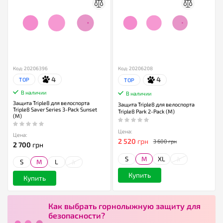
Код: 20206396
Код: 20206208
4
4
TOP
TOP
В наличии
В наличии
Защита Triple8 для велоспорта
Защита Triple8 для велоспорта
Triple8 Saver Series 3-Pack Sunset
Triple8 Park 2-Pack (M)
(M)
Цена:
Цена:
2 520
грн
3 600 грн
2 700
грн
S
M
XL
Jr
S
M
L
Jr
Купить
Купить
Как выбрать горнолыжную защиту для
безопасности?