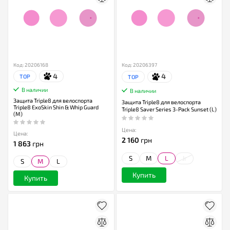
Код: 20206168
Код: 20206397
4
4
TOP
TOP
В наличии
В наличии
Защита Triple8 для велоспорта
Защита Triple8 для велоспорта
Triple8 ExoSkin Shin & Whip Guard
Triple8 Saver Series 3-Pack Sunset (L)
(M)
Цена:
Цена:
2 160
грн
1 863
грн
S
M
L
Jr
S
M
L
Купить
Купить