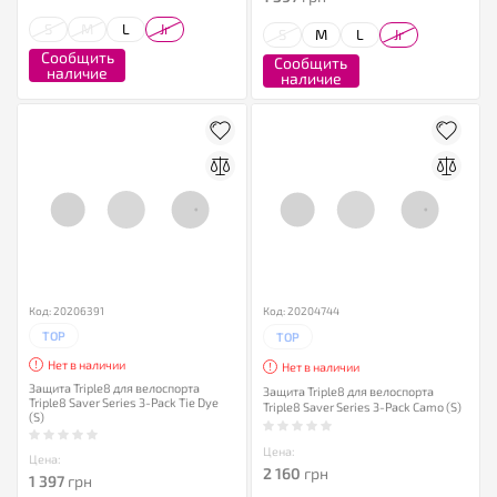
S
M
L
Jr
S
M
L
Jr
Сообщить
Сообщить
наличие
наличие
Код: 20206391
Код: 20204744
TOP
TOP
Нет в наличии
Нет в наличии
Защита Triple8 для велоспорта
Защита Triple8 для велоспорта
Triple8 Saver Series 3-Pack Tie Dye
Triple8 Saver Series 3-Pack Camo (S)
(S)
Цена:
Цена:
2 160
грн
1 397
грн