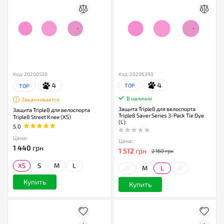
Код: 20200530
Код: 20206393
4
4
TOP
TOP
В наличии
Заканчивается
Защита Triple8 для велоспорта
Защита Triple8 для велоспорта
Triple8 Saver Series 3-Pack Tie Dye
Triple8 Street Knee (XS)
(L)
5.0
Цена:
Цена:
1 440
грн
1 512
грн
2 160 грн
XS
S
M
L
S
M
L
Jr
Купить
Купить