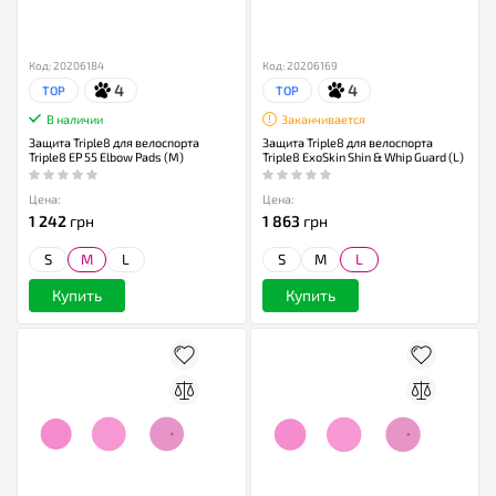
Код: 20206184
Код: 20206169
4
4
TOP
TOP
В наличии
Заканчивается
Защита Triple8 для велоспорта
Защита Triple8 для велоспорта
Triple8 EP 55 Elbow Pads (M)
Triple8 ExoSkin Shin & Whip Guard (L)
Цена:
Цена:
1 242
грн
1 863
грн
S
M
L
S
M
L
Купить
Купить