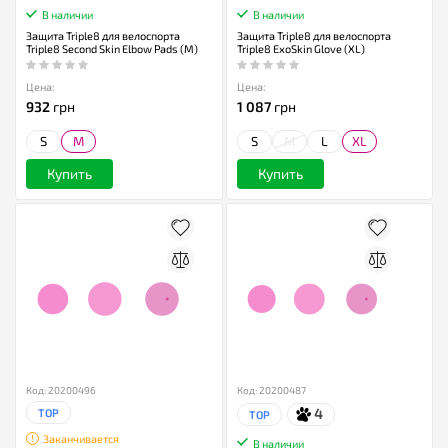
В наличии
В наличии
Защита Triple8 для велоспорта
Защита Triple8 для велоспорта
Triple8 Second Skin Elbow Pads (M)
Triple8 ExoSkin Glove (XL)
Цена:
Цена:
932
грн
1 087
грн
S
M
S
M
L
XL
Купить
Купить
Код: 20200496
Код: 20200487
4
TOP
TOP
Заканчивается
В наличии