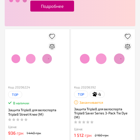
Подробнее
Код: 20206224
Код: 20206392
4
TOP
TOP
Заканчивается
В наличии
Защита Triple8 для велоспорта
Защита Triple8 для велоспорта
Triple8 Saver Series 3-Pack Tie Dye
Triple8 Street Knee (M)
(M)
Цена:
Цена:
936
грн
1 440 грн
1 512
грн
2 160 грн