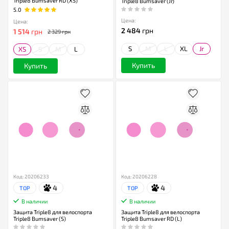
Triple8 Bumsaver RD (XS)
Triple8 Bumsaver (Jr)
5.0
Цена:
Цена:
2 484
грн
1 514
грн
2 329 грн
S
M
L
XL
Jr
XS
S
M
L
Купить
Купить
Код: 20206233
Код: 20206228
4
4
TOP
TOP
В наличии
В наличии
Защита Triple8 для велоспорта
Защита Triple8 для велоспорта
Triple8 Bumsaver (S)
Triple8 Bumsaver RD (L)