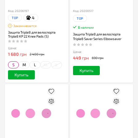
Код: 20206197
Код: 20200517
4
TOP
TOP
Заканчивается
В наличии
Защита Triple8 для велоспорта
Защита Triple8 для велоспорта
Triple8 KP 22 Knee Pads (S)
Triple8 Saver Series Elbowsaver
Цена:
Цена:
1 680
грн
2 400 грн
449
грн
690 грн
S
M
L
XL
Jr
Купить
Купить