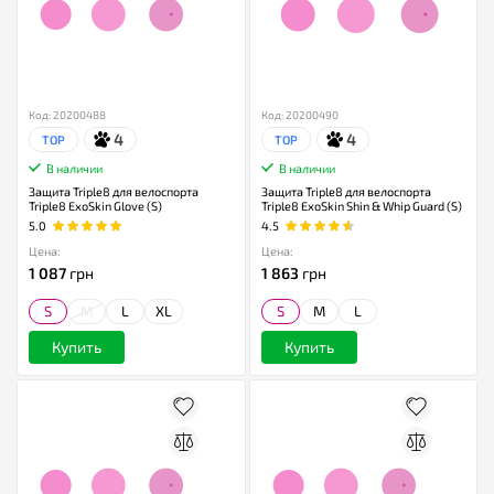
Код: 20200488
Код: 20200490
4
4
TOP
TOP
В наличии
В наличии
Защита Triple8 для велоспорта
Защита Triple8 для велоспорта
Triple8 ExoSkin Glove (S)
Triple8 ExoSkin Shin & Whip Guard (S)
5.0
4.5
Цена:
Цена:
1 087
грн
1 863
грн
S
M
L
XL
S
M
L
Купить
Купить