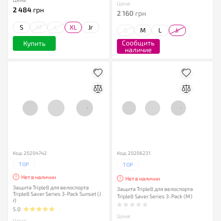
Цена:
2 484
грн
2 160
грн
S
M
L
XL
Jr
S
M
L
Jr
Сообщить
Купить
наличие
Код: 20204742
Код: 20206231
TOP
TOP
Нет в наличии
Нет в наличии
Защита Triple8 для велоспорта
Защита Triple8 для велоспорта
Triple8 Saver Series 3-Pack Sunset (J
Triple8 Saver Series 3-Pack (M)
r)
5.0
Цена:
Цена: