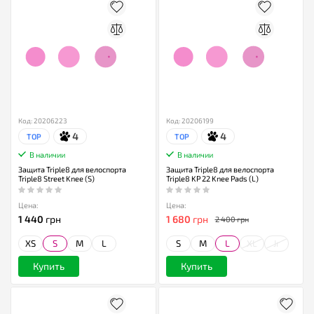
Код: 20206223
Код: 20206199
4
4
TOP
TOP
В наличии
В наличии
Защита Triple8 для велоспорта
Защита Triple8 для велоспорта
Triple8 Street Knee (S)
Triple8 KP 22 Knee Pads (L)
Цена:
Цена:
1 440
грн
1 680
грн
2 400 грн
XS
S
M
L
S
M
L
XL
Jr
Купить
Купить