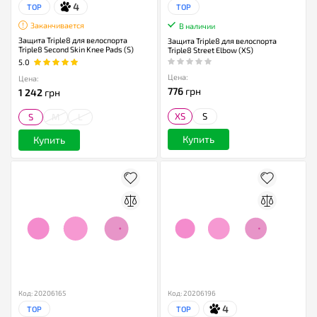
4
TOP
TOP
Заканчивается
В наличии
Защита Triple8 для велоспорта
Защита Triple8 для велоспорта
Triple8 Second Skin Knee Pads (S)
Triple8 Street Elbow (XS)
5.0
Цена:
Цена:
776
грн
1 242
грн
XS
S
S
M
L
Купить
Купить
Код: 20206165
Код: 20206196
4
TOP
TOP