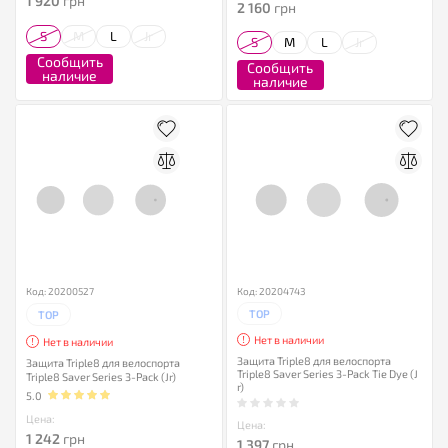
1 920
грн
2 160
грн
S
M
L
Jr
S
M
L
Jr
Сообщить
Сообщить
наличие
наличие
Код: 20200527
Код: 20204743
TOP
TOP
Нет в наличии
Нет в наличии
Защита Triple8 для велоспорта
Защита Triple8 для велоспорта
Triple8 Saver Series 3-Pack Tie Dye (J
Triple8 Saver Series 3-Pack (Jr)
r)
5.0
Цена:
Цена:
1 242
грн
1 397
грн