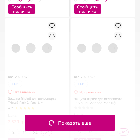
Сообщить
Сообщить
наличие
наличие
Код: 20200523
Код: 20200525
TOP
TOP
Нет в наличии
Нет в наличии
Защита Triple8 для велоспорта
Защита Triple8 для велоспорта
Triple8 Park 2-Pack (Jr)
Triple8 KP 22 Knee Pads (Jr)
4.7
Цена:
Цена:
1 680
грн
2 520
грн
2 400 грн
3 600 грн
Показать еще
S
M
L
XL
Jr
S
M
XL
Jr
Сообщить