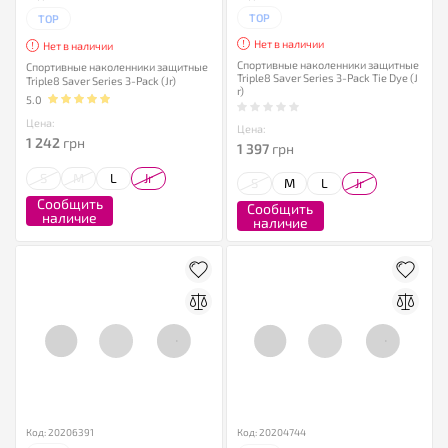
TOP
TOP
Нет в наличии
Нет в наличии
Спортивные наколенники защитные
Спортивные наколенники защитные
Triple8 Saver Series 3-Pack Tie Dye (J
Triple8 Saver Series 3-Pack (Jr)
r)
5.0
Цена:
Цена:
1 242
грн
1 397
грн
S
M
L
Jr
S
M
L
Jr
Сообщить
Сообщить
наличие
наличие
Код: 20206391
Код: 20204744