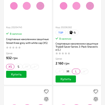
Код: 20204745
Код: 20206382
4
TOP
В наличии
В наличии
Спортивные наколенники защитные
Street Knee grey with white cap (XS)
Спортивные наколенники защитные
Triple8 Saver Series 3-Pack Shaved Ic
e (L)
Цена:
932
грн
Цена:
2 160
грн
XS
S
M
L
S
M
L
Jr
Купить
Купить