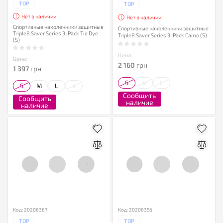
TOP
TOP
Нет в наличии
Нет в наличии
Спортивные наколенники защитные
Спортивные наколенники защитные
Triple8 Saver Series 3-Pack Tie Dye
Triple8 Saver Series 3-Pack Camo (S)
(S)
Цена:
Цена:
2 160
грн
1 397
грн
S
M
L
S
M
L
Jr
Сообщить
Сообщить
наличие
наличие
Код: 20206367
Код: 20206356
TOP
TOP