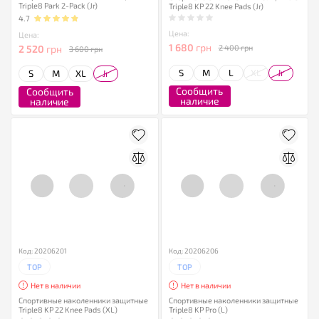
Triple8 Park 2-Pack (Jr)
Triple8 KP 22 Knee Pads (Jr)
4.7
Цена:
Цена:
1 680
грн
2 520
грн
2 400 грн
3 600 грн
S
M
L
XL
Jr
S
M
XL
Jr
Сообщить
Сообщить
наличие
наличие
Код: 20206201
Код: 20206206
TOP
TOP
Нет в наличии
Нет в наличии
Спортивные наколенники защитные
Спортивные наколенники защитные
Triple8 KP 22 Knee Pads (XL)
Triple8 KP Pro (L)