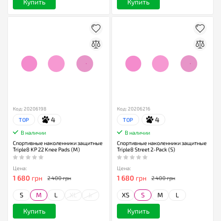
Купить
Купить
Код: 20206198
Код: 20206216
4
4
TOP
TOP
В наличии
В наличии
Спортивные наколенники защитные
Спортивные наколенники защитные
Triple8 KP 22 Knee Pads (M)
Triple8 Street 2-Pack (S)
Цена:
Цена:
1 680
грн
1 680
грн
2 400 грн
2 400 грн
S
M
L
XL
Jr
XS
S
M
L
Купить
Купить