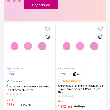
Подробнее
Код: 20206224
Код: 20206392
4
TOP
TOP
Заканчивается
В наличии
Спортивные наколенники защитные
Спортивные наколенники защитные
Triple8 Saver Series 3-Pack Tie Dye
Triple8 Street Knee (M)
(M)
Цена:
Цена:
936
грн
1 440 грн
1 512
грн
2 160 грн