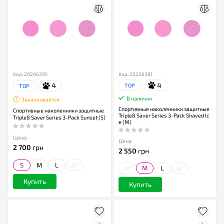
Код: 20206395
Код: 20206381
4
4
TOP
TOP
В наличии
Заканчивается
Спортивные наколенники защитные
Спортивные наколенники защитные
Triple8 Saver Series 3-Pack Shaved Ic
Triple8 Saver Series 3-Pack Sunset (S)
e (M)
Цена:
Цена:
2 700
грн
2 550
грн
S
M
L
Jr
S
M
L
Jr
Купить
Купить