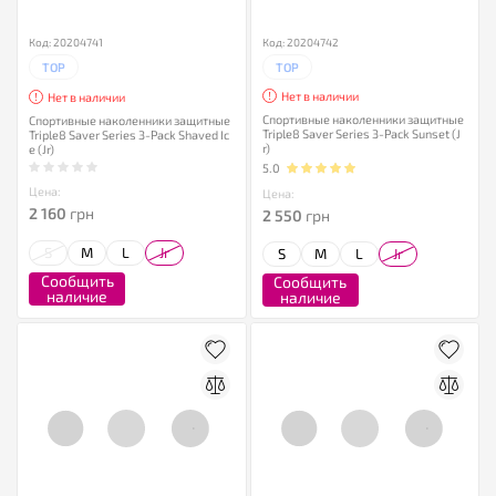
Код: 20204741
Код: 20204742
TOP
TOP
Нет в наличии
Нет в наличии
Спортивные наколенники защитные
Спортивные наколенники защитные
Triple8 Saver Series 3-Pack Sunset (J
Triple8 Saver Series 3-Pack Shaved Ic
r)
e (Jr)
5.0
Цена:
Цена:
2 160
грн
2 550
грн
S
M
L
Jr
S
M
L
Jr
Сообщить
Сообщить
наличие
наличие