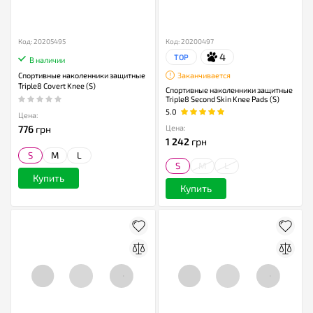
Код: 20205495
Код: 20200497
4
TOP
В наличии
Спортивные наколенники защитные
Заканчивается
Triple8 Covert Knee (S)
Спортивные наколенники защитные
Triple8 Second Skin Knee Pads (S)
5.0
Цена:
Цена:
776
грн
1 242
грн
S
M
L
S
M
L
Купить
Купить