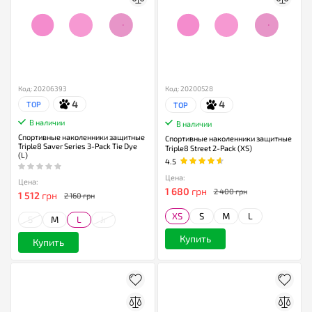
Код: 20206393
Код: 20200528
4
4
TOP
TOP
В наличии
В наличии
Спортивные наколенники защитные
Спортивные наколенники защитные
Triple8 Saver Series 3-Pack Tie Dye
Triple8 Street 2-Pack (XS)
(L)
4.5
Цена:
Цена:
1 680
грн
2 400 грн
1 512
грн
2 160 грн
XS
S
M
L
S
M
L
Jr
Купить
Купить