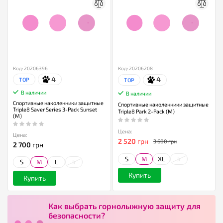
Код: 20206396
Код: 20206208
4
4
TOP
TOP
В наличии
В наличии
Спортивные наколенники защитные
Спортивные наколенники защитные
Triple8 Saver Series 3-Pack Sunset
Triple8 Park 2-Pack (M)
(M)
Цена:
Цена:
2 520
грн
3 600 грн
2 700
грн
S
M
XL
Jr
S
M
L
Jr
Купить
Купить
Как выбрать горнолыжную защиту для
безопасности?