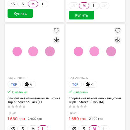
XS
S
M
L
S
M
L
Jr
Купить
Купить
Код: 20206218
Код: 20206217
4
4
TOP
TOP
В наличии
В наличии
Спортивные наколенники защитные
Спортивные наколенники защитные
Triple8 Street 2-Pack (L)
Triple8 Street 2-Pack (M)
Цена:
Цена:
1 680
грн
1 680
грн
2 400 грн
2 400 грн
XS
S
M
L
XS
S
M
L