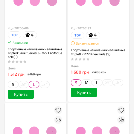
Код: 20206406
Код: 20206197
4
4
TOP
TOP
В наличии
Заканчивается
Спортивные наколенники защитные
Спортивные наколенники защитные
Triple8 Saver Series 3-Pack Pacific Be
Triple8 KP 22 Knee Pads (S)
ach (L)
Цена:
Цена:
1 680
грн
2 400 грн
1 512
грн
2 160 грн
S
M
L
XL
Jr
S
M
L
Jr
Купить
Купить