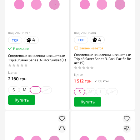
Код: 20206397
Код: 20206404
4
4
TOP
TOP
Заканчивается
В наличии
Спортивные наколенники защитные
Спортивные наколенники защитные
Triple8 Saver Series 3-Pack Pacific Be
Triple8 Saver Series 3-Pack Sunset (L)
ach (S)
Цена:
Цена:
2 160
грн
1 512
грн
2 160 грн
S
M
L
Jr
S
M
L
Jr
Купить
Купить