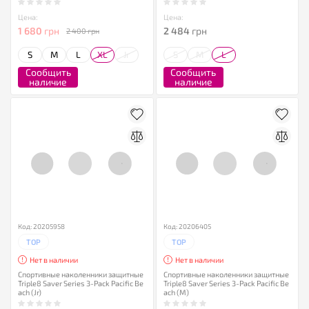
Цена:
Цена:
1 680
грн
2 484
грн
2 400 грн
S
M
L
XL
Jr
S
M
L
Сообщить
Сообщить
наличие
наличие
Код: 20205958
Код: 20206405
TOP
TOP
Нет в наличии
Нет в наличии
Спортивные наколенники защитные
Спортивные наколенники защитные
Triple8 Saver Series 3-Pack Pacific Be
Triple8 Saver Series 3-Pack Pacific Be
ach (Jr)
ach (M)