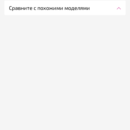
Сравните с похожими моделями
Сравнить все модели (1)
Показать только различия
Triple8 Wipeout Snow
Deluxe Helmet Black (8+)
Цена