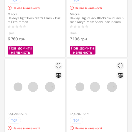
TOP
TOP
Немає в наявності
Немає в наявності
Маска
Маска
Oakley Flight Deck Matte Black / Priz
Oakley Flight Deck Blocked out Dark b
m Persimmon
rush Grey/ Prizm Snow Jade Iridium
Ціна:
Ціна:
6 760
грн
7 106
грн
Повідомити
Повідомити
наявність
наявність
Код: 20205574
Код: 20205575
TOP
TOP
Немає в наявності
Немає в наявності