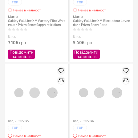
TOP
TOP
Немає в наявності
Немає в наявності
Маска
Маска
Oakley Fall Line XM Factory Pilot Whit
Oakley Fall Line XM Blockedout Laven
eout / Prizm Snow Sapphire Iridium
dar / Prizm Snow Rose
Ціна:
Ціна:
7 106
грн
5 406
грн
Повідомити
Повідомити
наявність
наявність
Код: 20205545
Код: 20205546
TOP
TOP
Немає в наявності
Немає в наявності