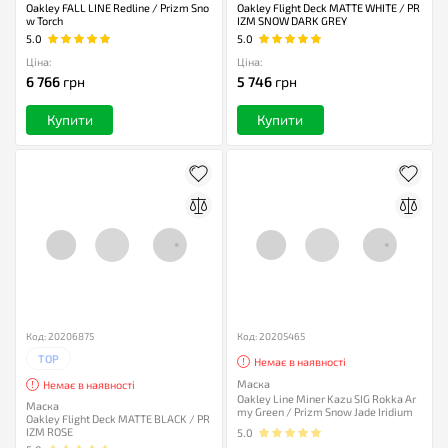
Oakley FALL LINE Redline / Prizm Sno
Oakley Flight Deck MATTE WHITE / PR
w Torch
IZM SNOW DARK GREY
5.0
5.0
Ціна:
Ціна:
6 766
грн
5 746
грн
Купити
Купити
Код: 20206875
Код: 20205465
TOP
Немає в наявності
Маска
Немає в наявності
Oakley Line Miner Kazu SIG Rokka Ar
Маска
my Green / Prizm Snow Jade Iridium
Oakley Flight Deck MATTE BLACK / PR
IZM ROSE
5.0