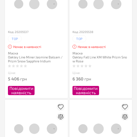
Код: 20205537
Код: 20205538
TOP
TOP
Немає в наявності
Немає в наявності
Маска
Маска
Oakley Line Miner Jasmine Balsam /
Oakley Fall Line XM White Prizm Sno
Prizm Snow Sapphire Iridium
w Rose
Ціна:
Ціна:
5 406
грн
6 360
грн
Повідомити
Повідомити
наявність
наявність