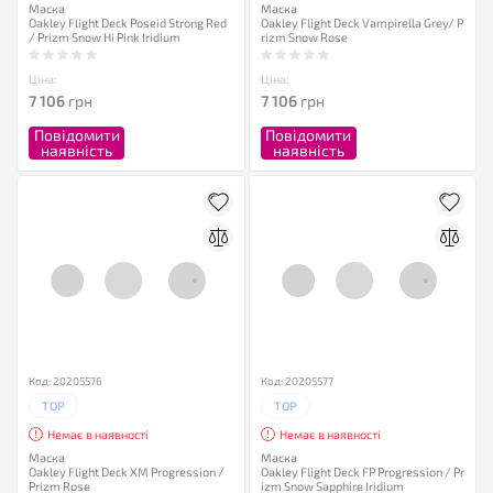
Маска
Маска
Oakley Flight Deck Poseid Strong Red
Oakley Flight Deck Vampirella Grey/ P
/ Prizm Snow Hi Pink Iridium
rizm Snow Rose
Ціна:
Ціна:
7 106
грн
7 106
грн
Повідомити
Повідомити
наявність
наявність
Код: 20205576
Код: 20205577
TOP
TOP
Немає в наявності
Немає в наявності
Маска
Маска
Oakley Flight Deck XM Progression /
Oakley Flight Deck FP Progression / Pr
Prizm Rose
izm Snow Sapphire Iridium