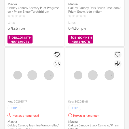
Маска
Маска
Oakley Canopy Factory Pilot Progressi
Oakley Canopy Dark Brush Poseidon /
on / Prizm Snow Torch Iridium
Prizm Snow Jade Iridium
Ціна:
Ціна:
6 426
грн
6 426
грн
Повідомити
Повідомити
наявність
наявність
Код: 20205547
Код: 20205548
TOP
TOP
Немає в наявності
Немає в наявності
Маска
Маска
Oakley Canopy Jasmine Vampirella /
Oakley Canopy Black Camo w/Prizm
Prizm Snow Rose
BlkGBL