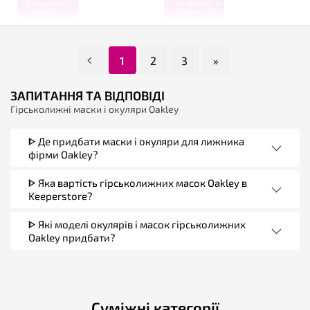
Повідомити
Повідомити
наявність
наявність
1
2
3
»
ЗАПИТАННЯ ТА ВІДПОВІДІ
Гірськолижні маски і окуляри Oakley
ᐈ Де придбати маски і окуляри для лижника
фірми Oakley?
ᐈ Яка вартість гірськолижних масок Oakley в
Keeperstore?
ᐈ Які моделі окулярів і масок гірськолижних
Oakley придбати?
Суміжні категорії