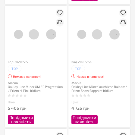
Код: 20205555
Код: 20205556
TOP
TOP
Немає в наявності
Немає в наявності
Маска
Маска
Oakley Line Miner XM FP Progression
Oakley Line Miner Youth Icon Balsam/
/ Prizm Hi Pink Iridium
Prizm Snow Sapphire Iridium
Ціна:
Ціна:
5 406
грн
4 726
грн
Повідомити
Повідомити
наявність
наявність