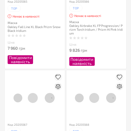
Код: 20205565
Код: 20205566
TOP
TOP
Немає в наявності
Немає в наявності
Маска
Маска
Oakley Airbrake XL FP Progression/ P
Oakley Fall Line XL Black Prizm Snow
rizm Torch Iridium / Prizm Hi Pink Iridi
Black Iridium
um
Ціна:
Ціна:
7 960
грн
9 826
грн
Повідомити
Повідомити
наявність
наявність
Код: 20205567
Код: 20205568