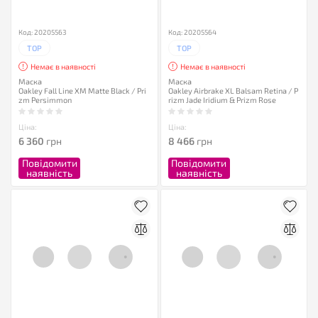
Код: 20205563
Код: 20205564
TOP
TOP
Немає в наявності
Немає в наявності
Маска
Маска
Oakley Fall Line XM Matte Black / Pri
Oakley Airbrake XL Balsam Retina / P
zm Persimmon
rizm Jade Iridium & Prizm Rose
Ціна:
Ціна:
6 360
грн
8 466
грн
Повідомити
Повідомити
наявність
наявність