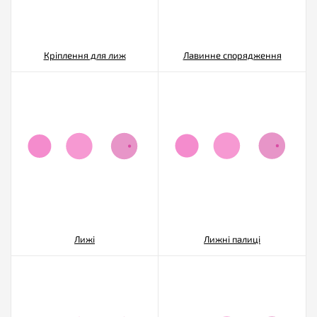
Кріплення для лиж
Лавинне спорядження
Лижі
Лижні палиці