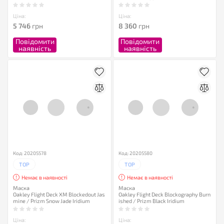
Ціна:
Ціна:
5 746
грн
8 360
грн
Повідомити
Повідомити
наявність
наявність
Код: 20205578
Код: 20205580
TOP
TOP
Немає в наявності
Немає в наявності
Маска
Маска
Oakley Flight Deck XM Blockedout Jas
Oakley Flight Deck Blockography Burn
mine / Prizm Snow Jade Iridium
ished / Prizm Black Iridium
Ціна:
Ціна: