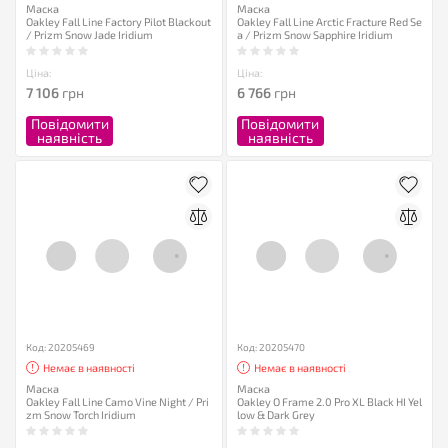
Маска
Маска
Oakley Fall Line Factory Pilot Blackout
Oakley Fall Line Arctic Fracture Red Se
/ Prizm Snow Jade Iridium
a / Prizm Snow Sapphire Iridium
Ціна:
Ціна:
7 106
грн
6 766
грн
Повідомити
Повідомити
наявність
наявність
Код: 20205469
Код: 20205470
Немає в наявності
Немає в наявності
Маска
Маска
Oakley Fall Line Camo Vine Night / Pri
Oakley O Frame 2.0 Pro XL Black HI Yel
zm Snow Torch Iridium
low & Dark Grey