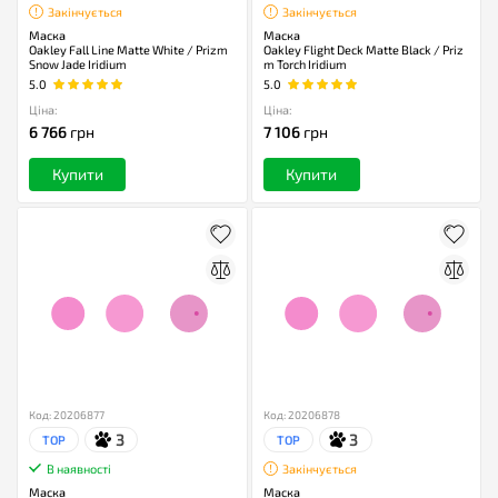
Закінчується
Закінчується
Маска
Маска
Oakley Fall Line Matte White / Prizm
Oakley Flight Deck Matte Black / Priz
Snow Jade Iridium
m Torch Iridium
5.0
5.0
Ціна:
Ціна:
6 766
грн
7 106
грн
Купити
Купити
Код: 20206877
Код: 20206878
3
3
TOP
TOP
В наявності
Закінчується
Маска
Маска