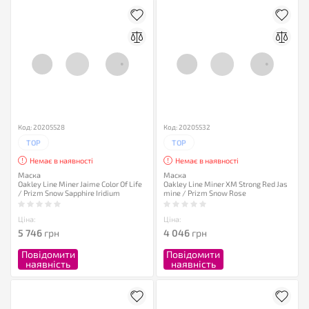
Код: 20205528
Код: 20205532
TOP
TOP
Немає в наявності
Немає в наявності
Маска
Маска
Oakley Line Miner Jaime Color Of Life
Oakley Line Miner XM Strong Red Jas
/ Prizm Snow Sapphire Iridium
mine / Prizm Snow Rose
Ціна:
Ціна:
5 746
грн
4 046
грн
Повідомити
Повідомити
наявність
наявність