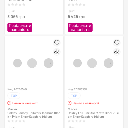
Ціна:
Ціна:
5 066
грн
6 426
грн
Повідомити
Повідомити
наявність
наявність
Код: 20205549
Код: 20205550
TOP
TOP
Немає в наявності
Немає в наявності
Маска
Маска
Oakley Canopy Railwork Jasmine Blac
Oakley Fall Line XM Matte Black / Pri
k / Prizm Snow Sapphire Iridium
zm Snow Sapphire Iridium
Ціна:
Ціна: