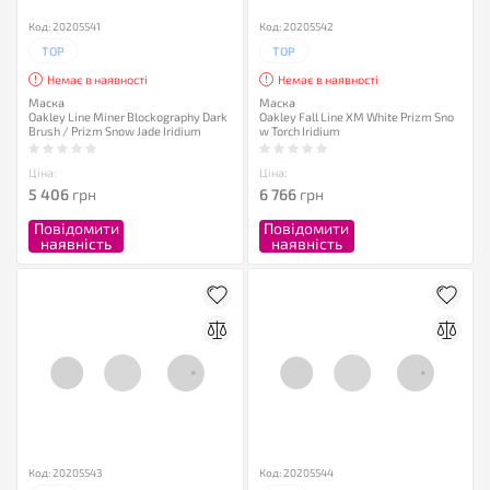
Код: 20205541
Код: 20205542
TOP
TOP
Немає в наявності
Немає в наявності
Маска
Маска
Oakley Line Miner Blockography Dark
Oakley Fall Line XM White Prizm Sno
Brush / Prizm Snow Jade Iridium
w Torch Iridium
Ціна:
Ціна:
5 406
грн
6 766
грн
Повідомити
Повідомити
наявність
наявність
Код: 20205543
Код: 20205544