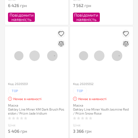
6 426
грн
7 562
грн
Повідомити
Повідомити
наявність
наявність
Код: 20205551
Код: 20205552
TOP
TOP
Немає в наявності
Немає в наявності
Маска
Маска
Oakley Line Miner XM Dark Brush Pos
Oakley Line Miner Youth Jasmine Red
eidon / Prizm Jade Iridium
/ Prizm Snow Rose
Ціна:
Ціна:
5 406
грн
3 366
грн