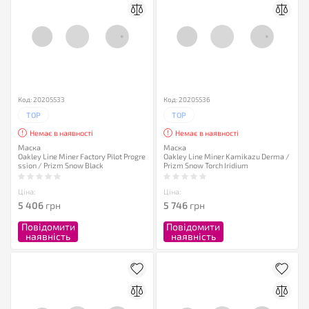
Код: 20205533
Код: 20205536
TOP
TOP
Немає в наявності
Немає в наявності
Маска
Маска
Oakley Line Miner Factory Pilot Progre
Oakley Line Miner Kamikazu Derma /
ssion / Prizm Snow Black
Prizm Snow Torch Iridium
Ціна:
Ціна:
5 406
грн
5 746
грн
Повідомити
Повідомити
наявність
наявність