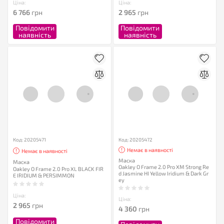
Ціна:
Ціна:
6 766
грн
2 965
грн
Повідомити
Повідомити
наявність
наявність
Код: 20205471
Код: 20205472
Немає в наявності
Немає в наявності
Маска
Маска
Oakley O Frame 2.0 Pro XM Strong Re
Oakley O Frame 2.0 Pro XL BLACK FIR
d Jasmine HI Yellow Iridium & Dark Gr
E IRIDIUM & PERSIMMON
ey
Ціна:
Ціна:
2 965
грн
4 360
грн
Повідомити