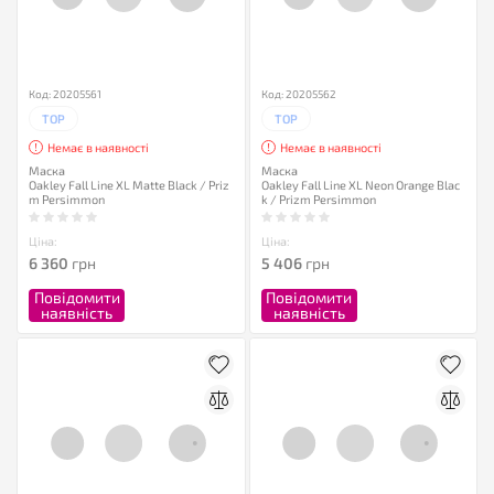
Код: 20205561
Код: 20205562
TOP
TOP
Немає в наявності
Немає в наявності
Маска
Маска
Oakley Fall Line XL Matte Black / Priz
Oakley Fall Line XL Neon Orange Blac
m Persimmon
k / Prizm Persimmon
Ціна:
Ціна:
6 360
грн
5 406
грн
Повідомити
Повідомити
наявність
наявність