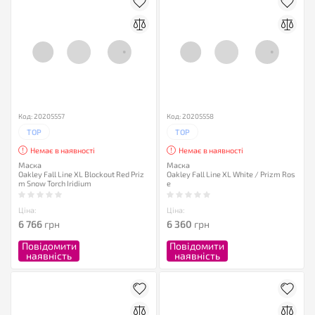
Код: 20205557
Код: 20205558
TOP
TOP
Немає в наявності
Немає в наявності
Маска
Маска
Oakley Fall Line XL Blockout Red Priz
Oakley Fall Line XL White / Prizm Ros
m Snow Torch Iridium
e
Ціна:
Ціна:
6 766
грн
6 360
грн
Повідомити
Повідомити
наявність
наявність