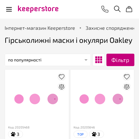
Інтернет-магазин Keeperstore
Захисне спорядження
Гірськолижні маски і окуляри Oakley
Фільтр
по популярності
Код: 20205468
Код: 20205646
3
3
TOP