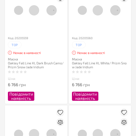
Код: 20205559
Код: 20205560
TOP
TOP
Немає в наявності
Немає в наявності
Маска
Маска
Oakley Fall Line XL Dark Brush Camo/
Oakley Fall Line XL White/ Prizm Sno
Prizm Snow Jade Iridium
w Jade Iridium
Ціна:
Ціна:
6 766
грн
6 766
грн
Повідомити
Повідомити
наявність
наявність