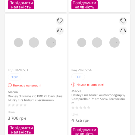
Повідомити
Повідомити
наявність
наявність
Код: 20205553
Код: 20205554
TOP
TOP
Немає в наявності
Немає в наявності
Маска
Маска
Oakley Line Miner Youth Iconography
Oakley O Frame 2.0 PRO XL Dark Brus
Vampirella / Prizm Snow Torch Iridiu
h Grey Fire Iridium/Persimmon
m
Ціна:
Ціна:
3 706
грн
4 726
грн
Повідомити
Повідомити
наявність
наявність