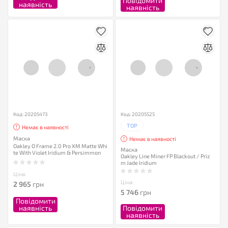
Повідомити
наявність
наявність
Код: 20205473
Код: 20205525
TOP
Немає в наявності
Маска
Немає в наявності
Oakley O Frame 2.0 Pro XM Matte Whi
Маска
te With Violet Iridium & Persimmon
Oakley Line Miner FP Blackout / Priz
m Jade Iridium
Ціна:
Ціна:
2 965
грн
5 746
грн
Повідомити
наявність
Повідомити
наявність