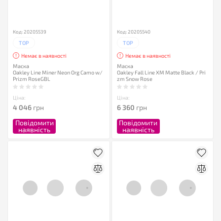
Код: 20205539
Код: 20205540
TOP
TOP
Немає в наявності
Немає в наявності
Маска
Маска
Oakley Line Miner Neon Org Camo w/
Oakley Fall Line XM Matte Black / Pri
Prizm RoseGBL
zm Snow Rose
Ціна:
Ціна:
4 046
грн
6 360
грн
Повідомити
Повідомити
наявність
наявність