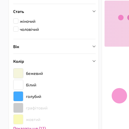
Стать
жіночий
чоловічий
Вік
Колір
бежевий
білий
голубий
графітовий
жовтий
Показати ще (12)