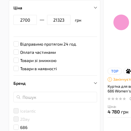
Ціна
грн
Відправимо протягом 24 год.
Оплата частинами
Товари зі знижкою
Товари в наявності
TOP
Закінчуєт
Бренд
Куртка для в
686 Women's 
Ціна:
Icelantic
4 780
грн
2Day
686