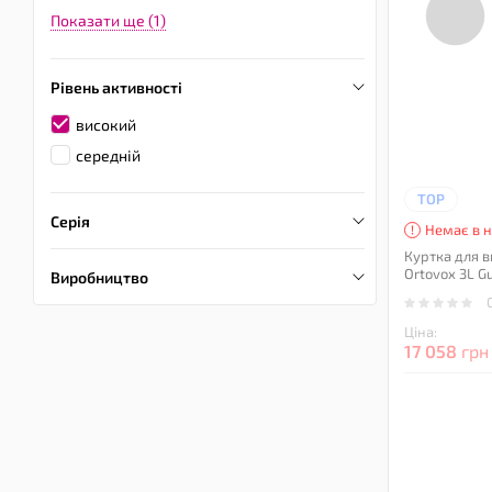
Показати ще (1)
Рівень активності
високий
середній
TOP
Серія
Немає в н
Куртка для в
Ortovox 3L Gu
Виробництво
Ціна:
17 058
грн