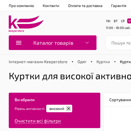
Про компанію
Контакти
Оплата та доставка
Гарантія
ПН
ВТ
СР
Ч
11:00 - 18:00
call
Каталог товарів
Інтернет-магазин Keeperstore
Одяг
Куртки
Куртк
Куртки для високої активно
Ви обрали
Сортуванн
високий
Рівень активності:
Очистити всі фільтри