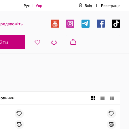
Рус
Укр
Вхід
Реєстрація
редзвоніть
йти
новинки