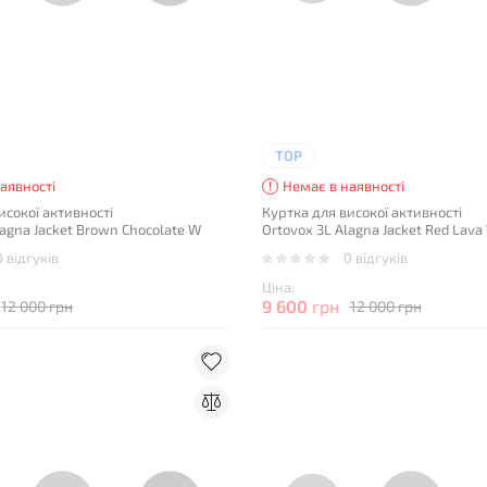
TOP
аявності
Немає в наявності
исокої активності
Куртка для високої активності
lagna Jacket Brown Chocolate W
Ortovox 3L Alagna Jacket Red Lava
0 відгуків
0 відгуків
Ціна:
9 600
грн
12 000 грн
12 000 грн