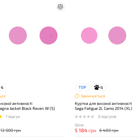
4
4
TOP
ься
Закінчується
исокої активності
Куртка для високої активності
lagna Jacket Black Raven W (S)
Saga Fatigue 2L Camo 2014 (XL)
1 відгук
0 відгуків
Ціна:
5 184
грн
12 000 грн
6 480 грн