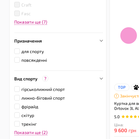
Craft
Fasc
Показати ще (7)
Призначення
для спорту
повсякденні
?
Вид спорту
TOP
гірськолижний спорт
Закінчуєт
лижно-біговий спорт
Куртка для в
фрірайд
Ortovox 3L A
скітур
5.0
трекінг
Ціна:
9 600
грн
Показати ще (2)