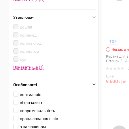
Утеплювач
polyfill
поліамід
TOP
полілактид
Немає в н
поліестер
Куртка для в
пух
Ortovox 3L A
Показати ще (1)
Ціна:
9 600
грн
Особливості
вентиляція
вітрозахист
непромокальність
проклеювання швів
з капюшоном