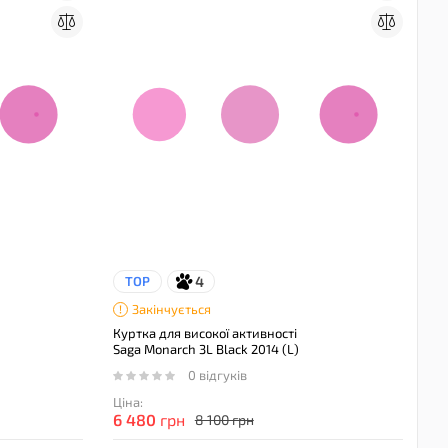
4
TOP
Закінчується
Куртка для високої активності
Saga Monarch 3L Black 2014 (L)
0 відгуків
Ціна:
6 480
грн
8 100 грн