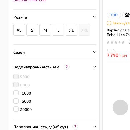
TOP
Розмір
Закінчуєт
XS
S
M
L
XL
XXL
Куртка для в
Rehall Leo C
Ціна:
Сезон
7 740
грн
?
Водонепроникність, мм
5000
8000
10000
15000
20000
?
Паропроникність, г/(м²⋅сут)