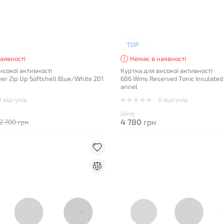
TOP
аявності
Немає в наявності
исокої активності
Куртка для високої активності
er Zip Up Softshell Blue/White 201
686 Wms Reserved Tonic Insulated J
annel
0 відгуків
0 відгуків
Ціна:
4 780
грн
2 700 грн