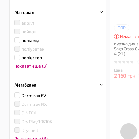
Матеріал
акрил
TOP
нейлон
Немає в н
поліамід
Куртка для в
поліуретан
Saga Cross Ov
4 (XL)
поліестер
Показати ще (3)
Ціна:
2 160
грн
Мембрана
Dermizax EV
Dermizax NX
DINTEX
Dry Play 10K10K
Dryshell
Показати ще (8)