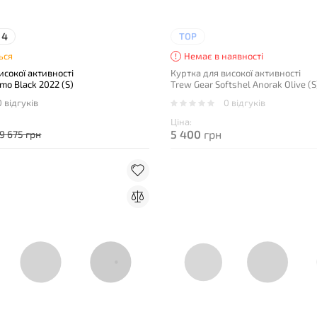
4
TOP
ься
Немає в наявності
исокої активності
Куртка для високої активності
amo Black 2022 (S)
Trew Gear Softshel Anorak Olive (S
0 відгуків
0 відгуків
Ціна:
5 400
грн
9 675 грн