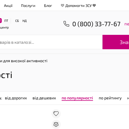
Акції
Послуги
Блог
💛 Допомогти ЗСУ 💙
Т
ПТ
СБ
НД
0 (800) 33-77-67
пе
-центр
Зна
и для високої активності
сті
від дорогих
від дешевих
по популярності
по рейтингу
я: