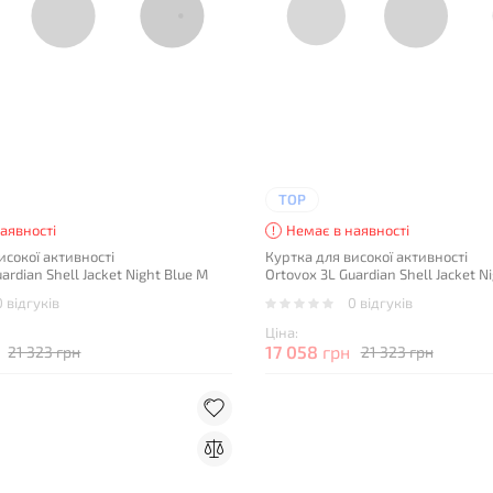
TOP
аявності
Немає в наявності
исокої активності
Куртка для високої активності
ardian Shell Jacket Night Blue M
Ortovox 3L Guardian Shell Jacket Ni
0 відгуків
0 відгуків
Ціна:
17 058
грн
21 323 грн
21 323 грн