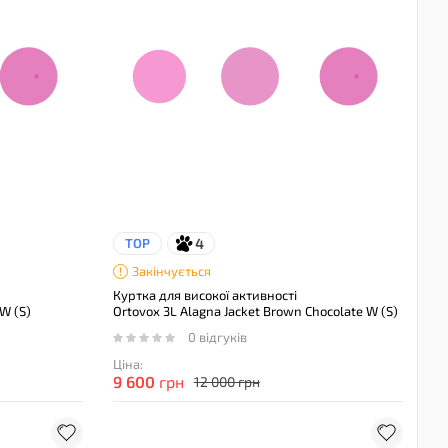
4
TOP
Закінчується
Куртка для високої активності
 W (S)
Ortovox 3L Alagna Jacket Brown Chocolate W (S)
0 відгуків
Ціна:
9 600
грн
12 000 грн