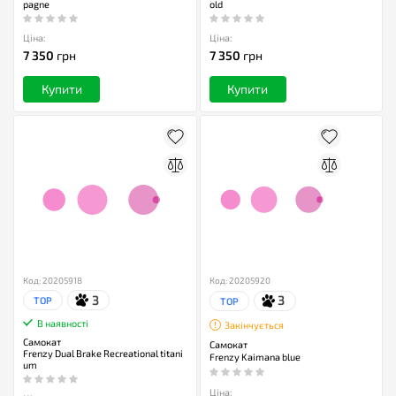
pagne
old
Ціна:
Ціна:
7 350
грн
7 350
грн
Купити
Купити
Код: 20205918
Код: 20205920
3
3
TOP
TOP
В наявності
Закінчується
Самокат
Самокат
Frenzy Dual Brake Recreational titani
Frenzy Kaimana blue
um
Ціна: