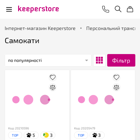
Інтернет-магазин Keeperstore
Персональний трансп
Самокати
Фільтр
по популярності
Код: 20210596
Код: 20205479
5
3
3
TOP
TOP