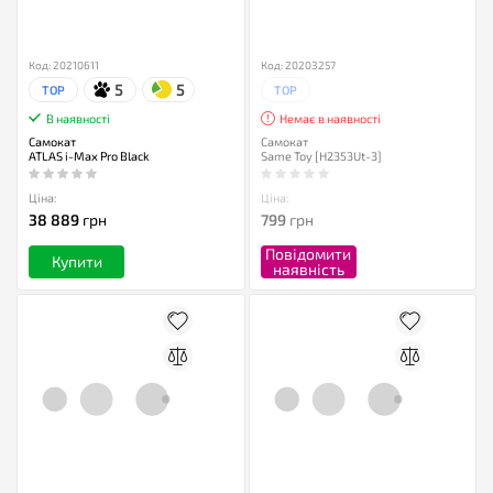
Код: 20210611
Код: 20203257
5
5
TOP
TOP
В наявності
Немає в наявності
Самокат
Самокат
ATLAS i-Max Pro Black
Same Toy [H2353Ut-3]
Ціна:
Ціна:
38 889
грн
799
грн
Повідомити
Купити
наявність