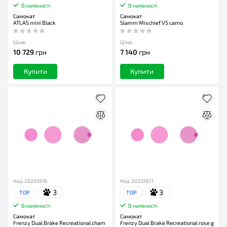
В наявності
В наявності
Самокат
Самокат
ATLAS mini Black
Slamm Mischief V5 camo
Ціна:
Ціна:
10 729
грн
7 140
грн
Купити
Купити
Код: 20205916
Код: 20205917
3
3
TOP
TOP
В наявності
В наявності
Самокат
Самокат
Frenzy Dual Brake Recreational cham
Frenzy Dual Brake Recreational rose g