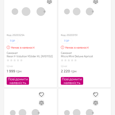
Код: 20203254
Код: 20203151
TOP
TOP
Немає в наявності
Немає в наявності
Самокат
Самокат
Neon Y-Volution YGlider XL [N101132]
Micro Mini Deluxe Apricot
Ціна:
Ціна:
1 999
грн
2 220
грн
Повідомити
Повідомити
наявність
наявність