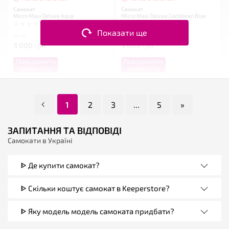
Самокат
Самокат
Micro Maxi Deluxe Aqua
Micro Maxi Deluxe Caribbean Blue
Показати ще
Ціна:
Ціна:
3 000
грн
3 000
грн
Повідомити
Повідомити
наявність
наявність
1
2
3
...
5
»
ЗАПИТАННЯ ТА ВІДПОВІДІ
Самокати в Україні
ᐈ Де купити самокат?
ᐈ Скільки коштує самокат в Keeperstore?
ᐈ Яку модель модель самоката придбати?