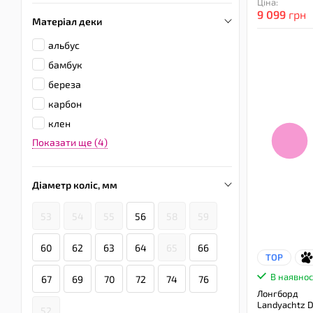
Ціна:
9 099
грн
Матеріал деки
альбус
бамбук
береза
карбон
клен
Показати ще (4)
Діаметр коліс, мм
53
54
55
56
58
59
60
62
63
64
65
66
TOP
В наявнос
67
69
70
72
74
76
Лонгборд
Landyachtz D
52