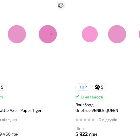
5
5
TOP
ті
В наявності
Лонгборд
ttle Axe - Paper Tiger
OneTrue VENICE QUEEN
0 відгуків
0 відгуків
Ціна:
5 922
грн
9 456 грн