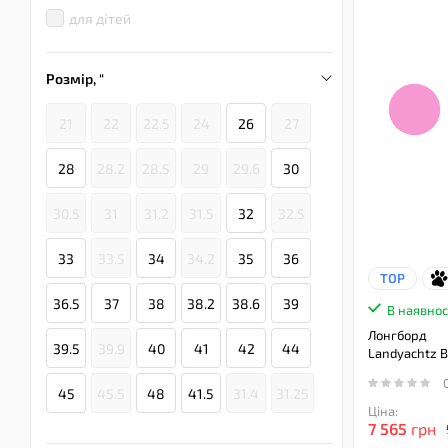
для дітей
Розмір, "
21
22
22.5
24
26
27
28
28.2
28.5
29
29.6
30
30.5
31
31.2
31.5
32
32.5
33
33.5
34
34.2
35
36
TOP
36.5
37
38
38.2
38.6
39
В наявнос
Лонгборд
39.5
39.9
40
41
42
44
Landyachtz Ba
45
45.5
48
41.5
31.4
31.25
Ціна:
7 565
грн