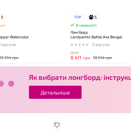
5
5
TOP
ься
В наявності
Лонгборд
ipper Watercolor
Landyachtz Battle Axe Bengal
0 відгуків
0 відгуків
Ціна:
8 411
грн
10 314 грн
10 514 грн
Як вибрати лонгборд: інструк
Детальніше