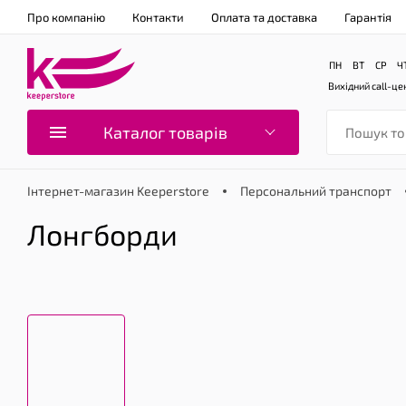
Про компанію
Контакти
Оплата та доставка
Гарантія
ПН
ВТ
СР
Ч
Вихідний
call-це
Каталог товарів
Інтернет-магазин Keeperstore
Персональний транспорт
Лонгборди