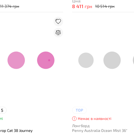
Ціна:
8 411
грн
11 374 грн
10 514 грн
5
TOP
ті
Немає в наявності
Лонгборд
rop Cat 38 Journey
Penny Australia Ocean Mist 36"