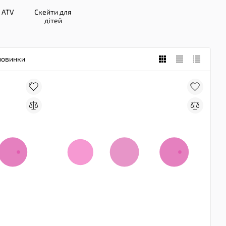
 ATV
Скейти для
дітей
новинки