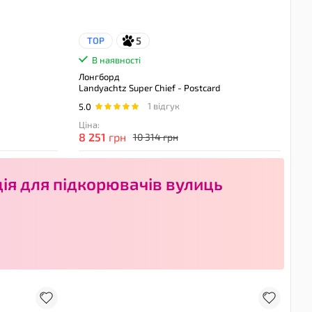
5
TOP
В наявності
Лонгборд
Landyachtz Super Chief - Postcard
1 відгук
5.0
Ціна:
8 251
грн
10 314 грн
ція для підкорювачів вулиць