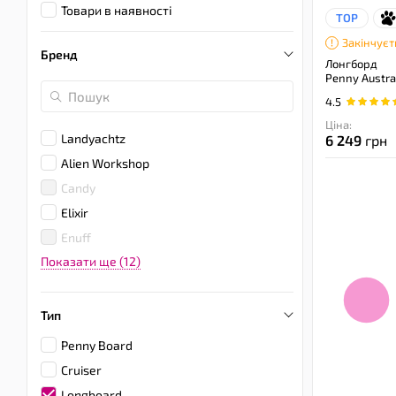
Товари в наявності
TOP
Закінчуєт
Бренд
Лонгборд
Penny Austra
4.5
Ціна:
Landyachtz
6 249
грн
Alien Workshop
Candy
Elixir
Enuff
Показати ще (12)
Тип
Penny Board
Cruiser
Longboard