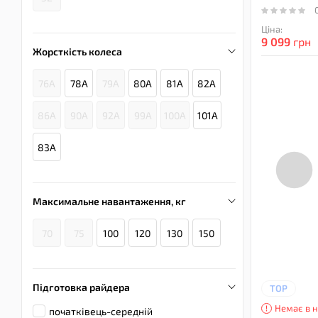
Ціна:
9 099
грн
Жорсткість колеса
76A
78A
79A
80A
81A
82A
86A
90A
92A
99A
100A
101A
83А
Максимальне навантаження, кг
70
75
100
120
130
150
Підготовка райдера
TOP
Немає в н
початківець-середній