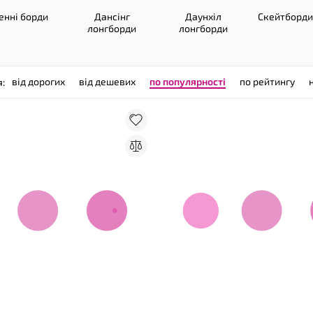
енні борди
Дансінг
Даунхіл
Cкейтборди
лонгборди
лонгборди
від дорогих
від дешевих
по популярності
по рейтингу
я: