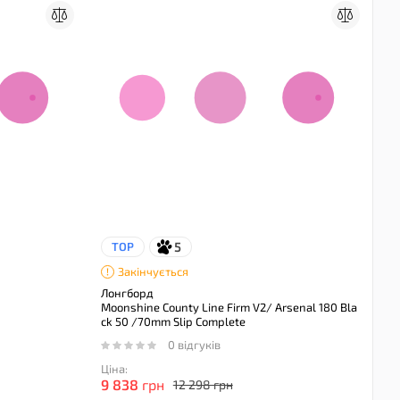
5
TOP
Закінчується
Лонгборд
Moonshine County Line Firm V2/ Arsenal 180 Bla
ck 50 /70mm Slip Complete
0 відгуків
Ціна:
9 838
грн
12 298 грн