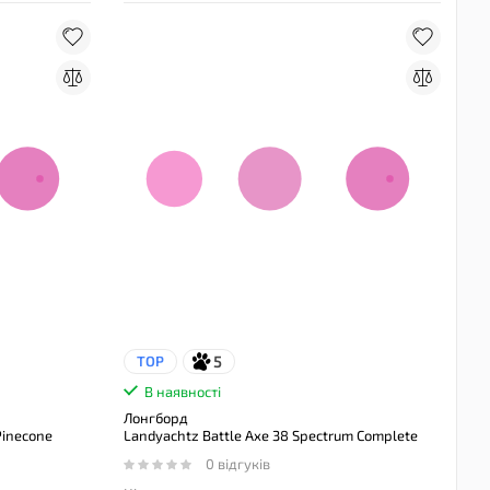
5
TOP
В наявності
Лонгборд
Pinecone
Landyachtz Battle Axe 38 Spectrum Complete
0 відгуків