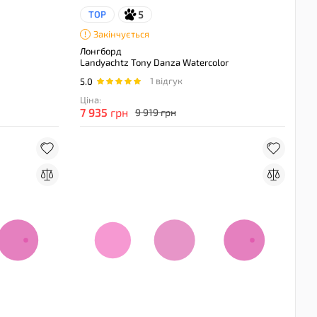
5
TOP
Закінчується
Лонгборд
Landyachtz Tony Danza Watercolor
1 відгук
5.0
Ціна:
7 935
грн
9 919 грн