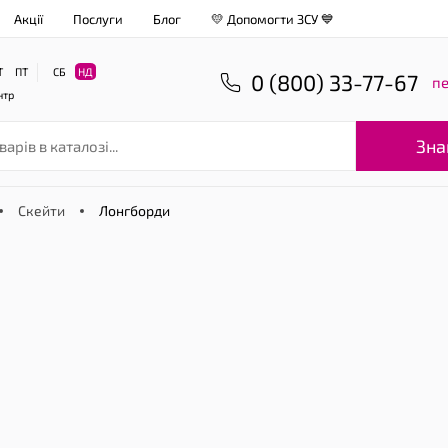
Акції
Послуги
Блог
💛 Допомогти ЗСУ 💙
Т
ПТ
СБ
НД
0 (800) 33-77-67
пе
нтр
Зна
Скейти
Лонгборди