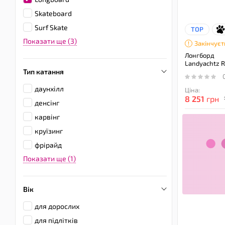
Skateboard
Surf Skate
TOP
Показати ще (3)
Закінчуєт
Лонгборд
Landyachtz R
Тип катання
даунхілл
Ціна:
8 251
грн
денсінг
карвінг
круїзинг
фрірайд
Показати ще (1)
Вік
для дорослих
для підлітків