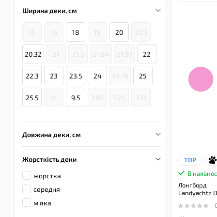
Ширина деки, см
15
16
18
19
20
20.3
20.32
21
21.5
21.84
21.97
22
22.3
23
23.5
24
24.76
25
25.5
8
9.5
7.88
7.25
9.75
Довжина деки, см
Жорсткість деки
TOP
В наявнос
жорстка
Лонгборд
середня
Landyachtz D
м'яка