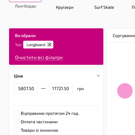
Лонгборди
Круізери
Surf Skate
П
Ви обрали
Сортуванн
Longboard
Тип:
Очистити всі фільтри
Ціна
грн
Відправимо протягом 24 год.
Оплата частинами
Товари зі знижкою