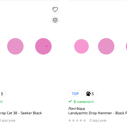
5
5
TOP
ті
В наявності
Лонгборд
rop Cat 38 - Seeker Black
Landyachtz Drop Hammer - Black 
0 відгуків
0 відгуків