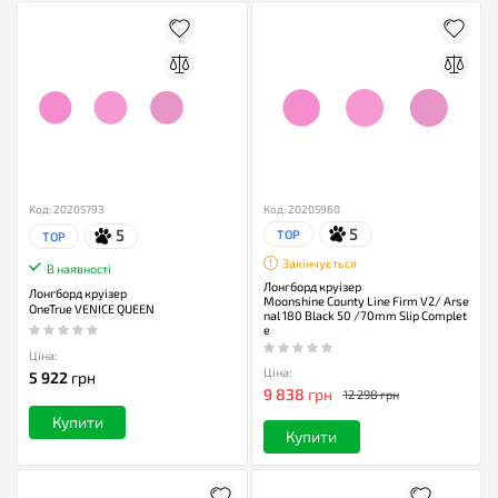
Код: 20205793
Код: 20205960
5
5
TOP
TOP
Закінчується
В наявності
Лонгборд круізер
Лонгборд круізер
Moonshine County Line Firm V2/ Arse
OneTrue VENICE QUEEN
nal 180 Black 50 /70mm Slip Complet
e
Ціна:
Ціна:
5 922
грн
9 838
грн
12 298 грн
Купити
Купити