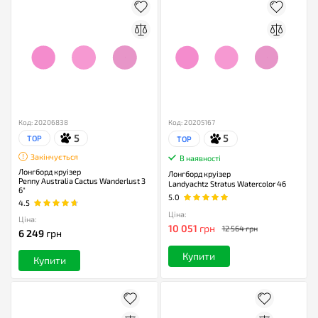
Код: 20206838
Код: 20205167
5
5
TOP
TOP
Закінчується
В наявності
Лонгборд круізер
Лонгборд круізер
Penny Australia Cactus Wanderlust 3
Landyachtz Stratus Watercolor 46
6"
5.0
4.5
Ціна:
Ціна:
10 051
грн
12 564 грн
6 249
грн
Купити
Купити