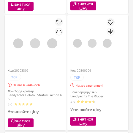
Дізнатися
Дізнатися
ціну
ціну
Код: 20203302
Код: 20200206
TOP
TOP
Немає в наявності
Немає в наявності
Лонгборд круізер
Лонгборд круізер
Landyachtz Holofoil Stratus Faction 4
Landyachtz The Ripper
6
4.5
5.0
Уточнюйте ціну
Уточнюйте ціну
Дізнатися
Дізнатися
ціну
ціну