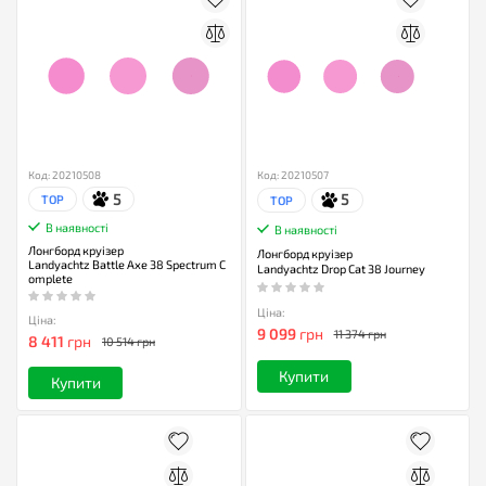
Код: 20210508
Код: 20210507
5
5
TOP
TOP
В наявності
В наявності
Лонгборд круізер
Лонгборд круізер
Landyachtz Battle Axe 38 Spectrum C
Landyachtz Drop Cat 38 Journey
omplete
Ціна:
Ціна:
9 099
грн
11 374 грн
8 411
грн
10 514 грн
Купити
Купити