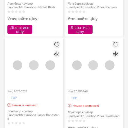
Лонгборд круізер
Лонгборд круізер
Landyachtz Bamboo Hatchet Birds
Landyachtz Bamboo Pinner Canyon
Уточнюйте ціну
Уточнюйте ціну
Дізнатися
Дізнатися
ціну
ціну
Код: 20200239
Код: 20200240
TOP
TOP
Немає в наявності
Немає в наявності
Лонгборд круізер
Лонгборд круізер
Landyachtz Bamboo Pinner Handstan
Landyachtz Bamboo Pinner Red Road
d
Уточнюйте ціну