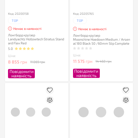
Код: 20200158
Код: 20205765
TOP
TOP
Немає в наявності
Немає в наявності
Лонгборд круізер
Лонгборд круізер
Landyachtz Hollowtech Stratus Stand
Moonshine Hoedown Medium / Arsen
ard Flex Red
al 180 Black 50 /60mm Slip Complete
5.0
Ціна:
Ціна:
11 575
грн
8 855
грн
14 468 грн
11 069 грн
Повідомити
Повідомити
наявність
наявність