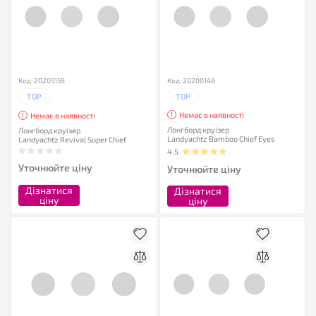
Код: 20205158
Код: 20200148
TOP
TOP
Немає в наявності
Немає в наявності
Лонгборд круізер
Лонгборд круізер
Landyachtz Bamboo Chief Eyes
Landyachtz Revival Super Chief
4.5
Уточнюйте ціну
Уточнюйте ціну
Дізнатися
Дізнатися
ціну
ціну