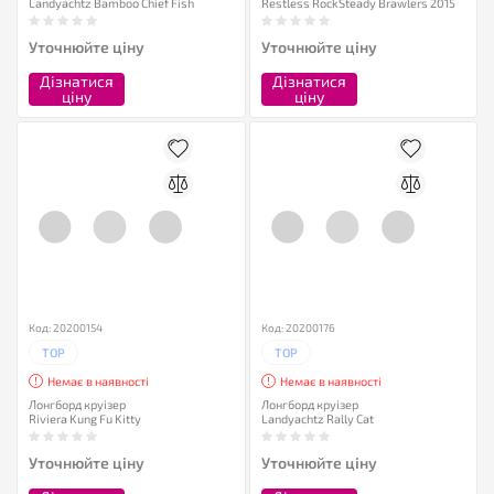
Landyachtz Bamboo Chief Fish
Restless RockSteady Brawlers 2015
Уточнюйте ціну
Уточнюйте ціну
Дізнатися
Дізнатися
ціну
ціну
Код: 20200154
Код: 20200176
TOP
TOP
Немає в наявності
Немає в наявності
Лонгборд круізер
Лонгборд круізер
Riviera Kung Fu Kitty
Landyachtz Rally Cat
Уточнюйте ціну
Уточнюйте ціну