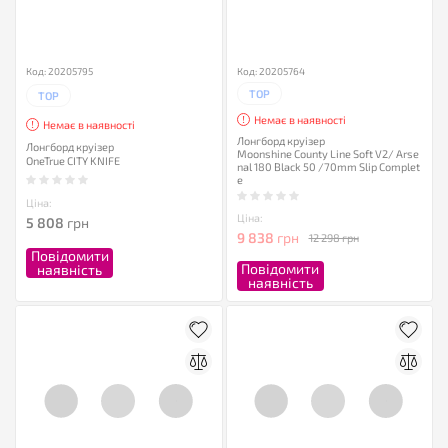
Код: 20205795
Код: 20205764
TOP
TOP
Немає в наявності
Немає в наявності
Лонгборд круізер
Лонгборд круізер
Moonshine County Line Soft V2/ Arse
OneTrue CITY KNIFE
nal 180 Black 50 /70mm Slip Complet
e
Ціна:
Ціна:
5 808
грн
9 838
грн
12 298 грн
Повідомити
Повідомити
наявність
наявність