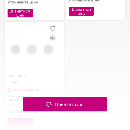
Уточнюйте ціну
Дізнатися
Дізнатися
ціну
ціну
Код: 20200241
TOP
Немає в наявності
Лонгборд круізер
Landyachtz Bamboo Pinner V-Lam
Показати ще
Уточнюйте ціну
Дізнатися
ціну