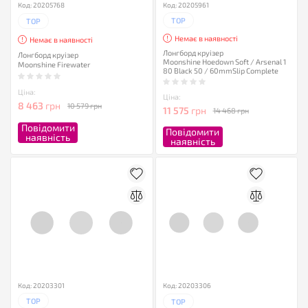
Код: 20205768
Код: 20205961
TOP
TOP
Немає в наявності
Немає в наявності
Лонгборд круізер
Лонгборд круізер
Moonshine Hoedown Soft / Arsenal 1
Moonshine Firewater
80 Black 50 / 60mmSlip Complete
Ціна:
Ціна:
8 463
грн
10 579 грн
11 575
грн
14 468 грн
Повідомити
Повідомити
наявність
наявність
Код: 20203301
Код: 20203306
TOP
TOP