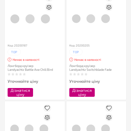
Код: 20200187
Код: 20200205
TOP
TOP
Немає в наявності
Немає в наявності
Лонгборд круізер
Лонгборд круізер
Landyachtz Battle Axe Chill Bird
Landyachtz Switchblade Fade
Уточнюйте ціну
Уточнюйте ціну
Дізнатися
Дізнатися
ціну
ціну