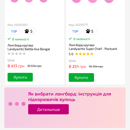
Код: 20203307
Код: 20205777
5
5
TOP
TOP
В наявності
В наявності
Лонгборд круізер
Лонгборд круізер
Landyachtz Super Chief - Postcard
Landyachtz Battle Axe Bengal
5.0
Ціна:
Ціна:
8 411
грн
8 251
грн
10 514 грн
10 314 грн
Купити
Купити
Як вибрати лонгборд: інструкція для
підкорювачів вулиць
Детальніше