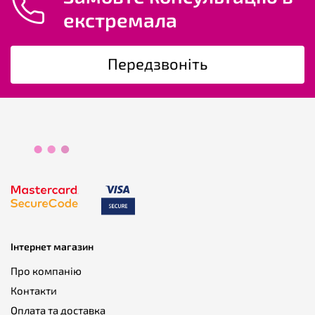
екстремала
Категорії товарів, які обирають
користувачі
Передзвоніть
Kicktail скейти
,
Top Mount скейти
,
Drop Deck скейти
,
Фрістайл скейти
,
Фрірайд скейти
,
Скейти для дорослих
,
Скейти з пологим прогином
,
М’які скейти
,
Карбонові
скейти
,
Скейти з канадського клену
,
Скейти в Києві
Інтернет магазин
Про компанію
Контакти
Оплата та доставка