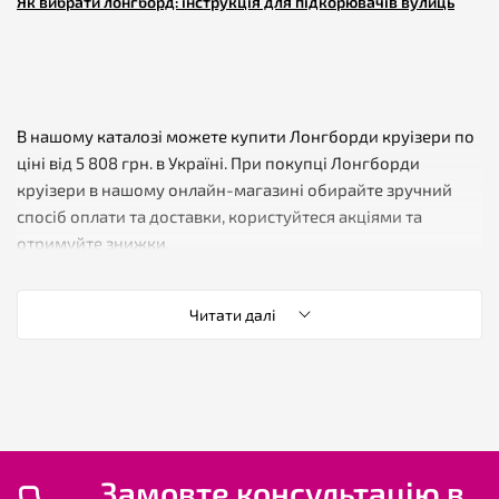
Як вибрати лонгборд: інструкція для підкорювачів вулиць
В нашому каталозі можете купити Лонгборди круізери по
ціні від 5 808 грн. в Україні. При покупці Лонгборди
круізери в нашому онлайн-магазині обирайте зручний
спосіб оплати та доставки, користуйтеся акціями та
отримуйте знижки.
Читати далі
✔️ К-сть товарів
✔️ Мін. ціна
✔️ Середня ціна Лонгборди круізери
✔️ Макс. ціна
Замовте консультацію в