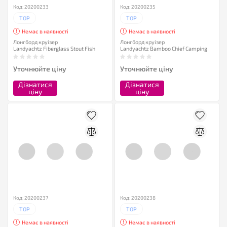
Код: 20200233
Код: 20200235
TOP
TOP
Немає в наявності
Немає в наявності
Лонгборд круізер
Лонгборд круізер
Landyachtz Fiberglass Stout Fish
Landyachtz Bamboo Chief Camping
Уточнюйте ціну
Уточнюйте ціну
Дізнатися
Дізнатися
ціну
ціну
Код: 20200237
Код: 20200238
TOP
TOP
Немає в наявності
Немає в наявності