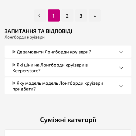
1
2
3
»
ЗАПИТАННЯ ТА ВІДПОВІДІ
Лонгборди круізери
ᐈ Де замовити Лонгборди круізери?
ᐈ Які ціни на Лонгборди круізери в
Keeperstore?
ᐈ Яку модель модель Лонгборди круізери
придбати?
Суміжні категорії