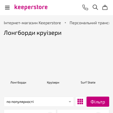
Інтернет-магазин Keeperstore
Персональний трансп
Лонгборди круізери
Лонгборди
Круізери
Surf Skate
Фільтр
по популярності