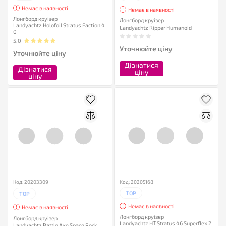
Немає в наявності
Немає в наявності
Лонгборд круізер
Лонгборд круізер
Landyachtz Holofoil Stratus Faction 4
Landyachtz Ripper Humanoid
0
5.0
Уточнюйте ціну
Уточнюйте ціну
Дізнатися
Дізнатися
ціну
ціну
Код: 20203309
Код: 20205168
TOP
TOP
Немає в наявності
Немає в наявності
Лонгборд круізер
Лонгборд круізер
Landyachtz HT Stratus 46 Superflex 2
Landyachtz Battle Axe Space Rock