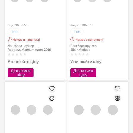
Код: 20200220
Код: 20200232
TOP
TOP
Немає в наявності
Немає в наявності
Лонгборд круізер
Лонгборд круізер
Restless Magnum Aztec 2016
Elixir Medusa
Уточнюйте ціну
Уточнюйте ціну
Дізнатися
Дізнатися
ціну
ціну