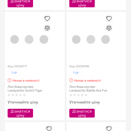
Дізнатися
Дізнатися
ціну
ціну
Код: 20200177
Код: 20200186
TOP
TOP
Немає в наявності
Немає в наявності
Лонгборд круізер
Лонгборд круізер
Landyachtz Switch Tiger
Landyachtz Battle Axe Fox
Уточнюйте ціну
Уточнюйте ціну
Дізнатися
Дізнатися
ціну
ціну