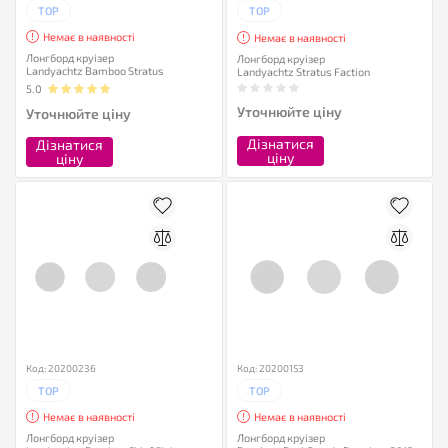
TOP
TOP
Немає в наявності
Немає в наявності
Лонгборд круізер
Лонгборд круізер
Landyachtz Bamboo Stratus
Landyachtz Stratus Faction
5.0
Уточнюйте ціну
Уточнюйте ціну
Дізнатися
Дізнатися
ціну
ціну
Код: 20200236
Код: 20200153
TOP
TOP
Немає в наявності
Немає в наявності
Лонгборд круізер
Лонгборд круізер