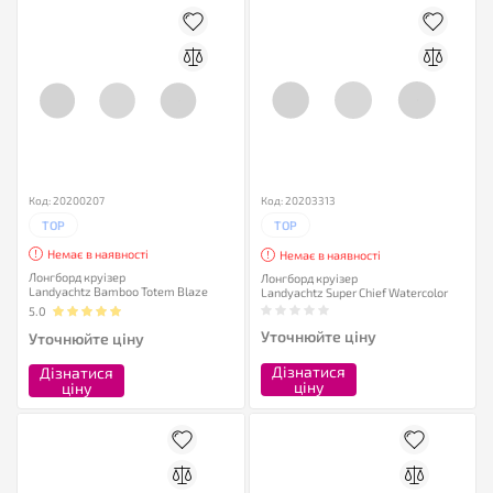
Код: 20200207
Код: 20203313
TOP
TOP
Немає в наявності
Немає в наявності
Лонгборд круізер
Лонгборд круізер
Landyachtz Bamboo Totem Blaze
Landyachtz Super Chief Watercolor
5.0
Уточнюйте ціну
Уточнюйте ціну
Дізнатися
Дізнатися
ціну
ціну