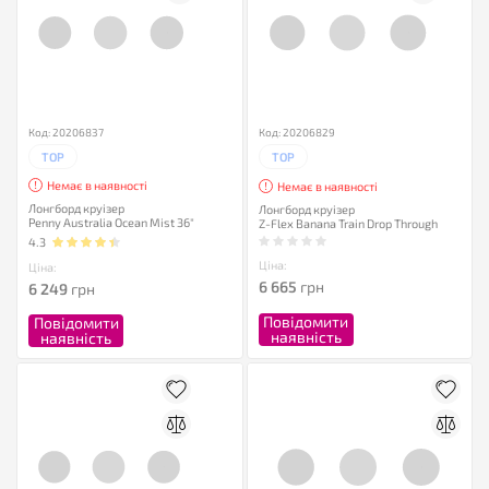
Код: 20206837
Код: 20206829
TOP
TOP
Немає в наявності
Немає в наявності
Лонгборд круізер
Лонгборд круізер
Penny Australia Ocean Mist 36"
Z-Flex Banana Train Drop Through
4.3
Ціна:
Ціна:
6 665
грн
6 249
грн
Повідомити
Повідомити
наявність
наявність