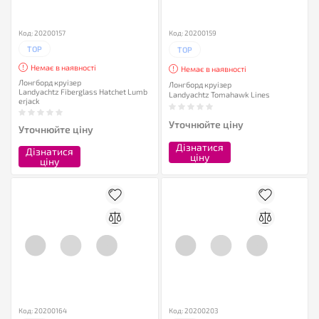
Код: 20200157
Код: 20200159
TOP
TOP
Немає в наявності
Немає в наявності
Лонгборд круізер
Лонгборд круізер
Landyachtz Fiberglass Hatchet Lumb
Landyachtz Tomahawk Lines
erjack
Уточнюйте ціну
Уточнюйте ціну
Дізнатися
Дізнатися
ціну
ціну
Код: 20200164
Код: 20200203