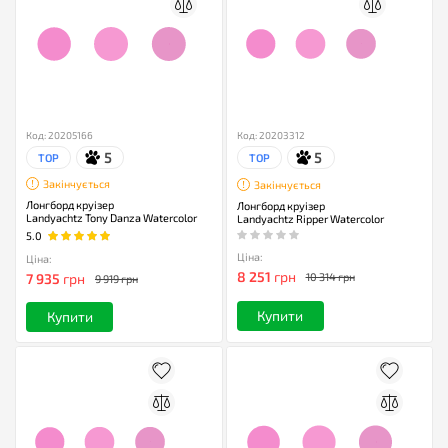
Код: 20205166
Код: 20203312
5
5
TOP
TOP
Закінчується
Закінчується
Лонгборд круізер
Лонгборд круізер
Landyachtz Tony Danza Watercolor
Landyachtz Ripper Watercolor
5.0
Ціна:
Ціна:
8 251
грн
7 935
грн
10 314 грн
9 919 грн
Купити
Купити