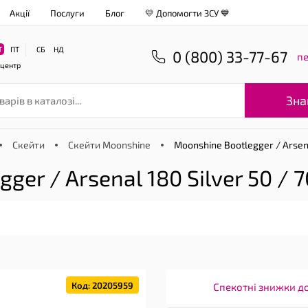
Акції
Послуги
Блог
💛 Допомогти ЗСУ 💙
Т
ПТ
СБ
НД
0 (800) 33-77-67
пе
-центр
Зна
Скейти
Скейти Moonshine
Moonshine Bootlegger / Arsena
er / Arsenal 180 Silver 50 / 
Код: 20205959
Спекотні знижки д