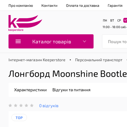
Про компанію
Контакти
Оплата та доставка
Гарантія
ПН
ВТ
СР
Ч
11:00 - 18:00
call
Каталог товарів
Інтернет-магазин Keeperstore
Персональний транспорт
Лонгборд Moonshine Bootlegg
Характеристики
Відгуки та питання
0 відгуків
TOP