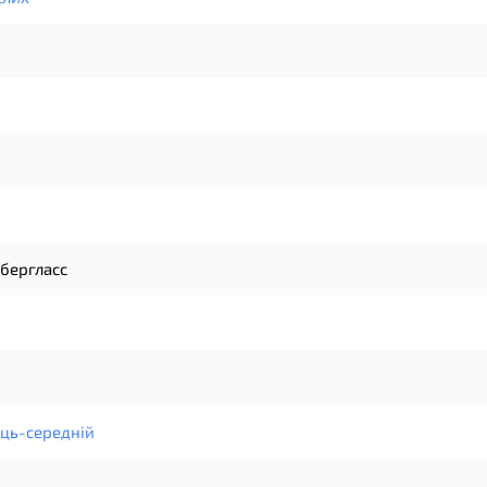
ібергласс
ець-середній
u