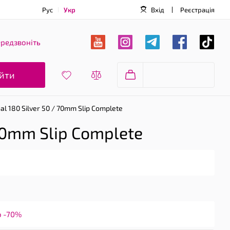
Рус
Укр
Вхід
Реєстрація
редзвоніть
йти
l 180 Silver 50 / 70mm Slip Complete
70mm Slip Complete
о -70%