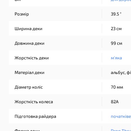
Розмір
39.5 "
Ширина деки
23 см
Довжина деки
99 см
Жорсткість деки
м'яка
Матеріал деки
альбус, ф
Діаметр коліс
70 мм
Жорсткість колеса
82A
Підготовка райдера
початків
Форма деки
Drop Thr