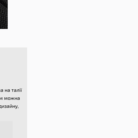
 на талії
Там можна
дизайну,