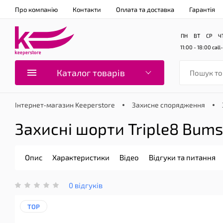
Про компанію
Контакти
Оплата та доставка
Гарантія
ПН
ВТ
СР
Ч
11:00 - 18:00
call
Каталог товарів
Інтернет-магазин Keeperstore
Захисне спорядження
Захисні шорти Triple8 Bumsa
Опис
Характеристики
Відео
Відгуки та питання
0 відгуків
TOP