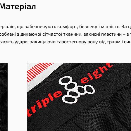
Матеріал
ріалів, що забезпечують комфорт, безпеку і міцність. За 
блені з дихаючої сітчастої тканини, захисні пластини – з 
 гасять удари, захищаючи тазостегнову зону від травм і син