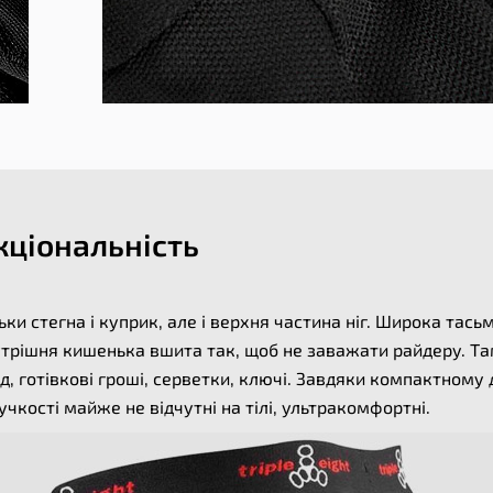
ціональність
 стегна і куприк, але і верхня частина ніг. Широка тасьма
Внутрішня кишенька вшита так, щоб не заважати райдеру. 
ад, готівкові гроші, серветки, ключі. Завдяки компактному 
учкості майже не відчутні на тілі, ультракомфортні.