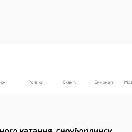
ижі
Ролики
Скейти
Самокати
Мот
чного катання, сноубордингу