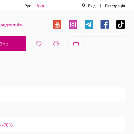
Рус
Укр
Вхід
Реєстрація
редзвоніть
йти
о -70%