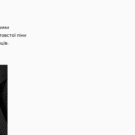
цими
товстої піни
ців.