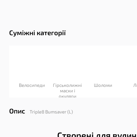
Суміжні категорії
Велосипеди
Гірськолижні
Шоломи
Л
маски і
окуляри
Опис
Triple8 Bumsaver (L)
Створені для вули