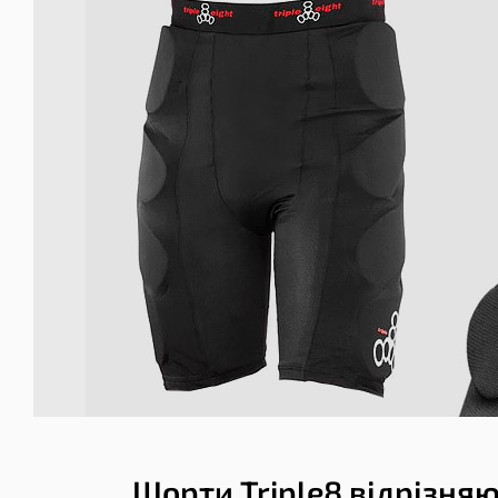
Шорти Triple8 відрізняю