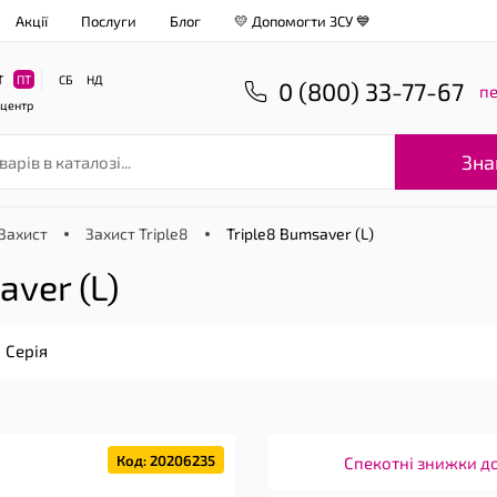
Акції
Послуги
Блог
💛 Допомогти ЗСУ 💙
Т
ПТ
СБ
НД
0 (800) 33-77-67
пе
-центр
Зна
Захист
Захист Triple8
Triple8 Bumsaver (L)
ver (L)
Серія
Код: 20206235
Спекотні знижки д