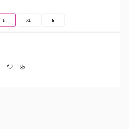
L
XL
Jr