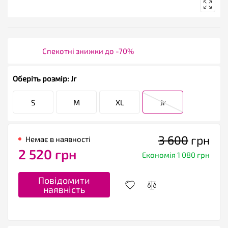
Спекотні знижки до -70%
Оберіть розмір: Jr
S
M
XL
Jr
3 600
грн
Немає в наявності
2 520 грн
Економія 1 080 грн
Повідомити
наявність